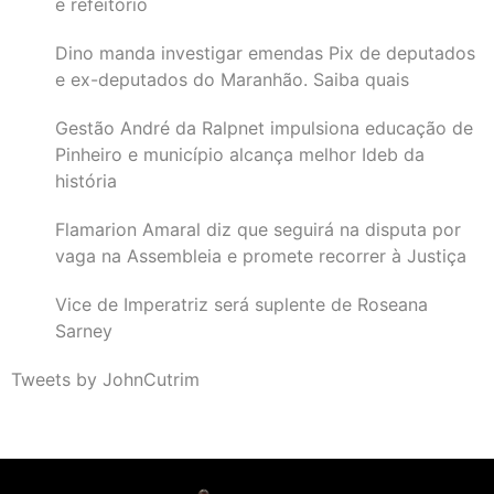
e refeitório
Dino manda investigar emendas Pix de deputados
e ex-deputados do Maranhão. Saiba quais
Gestão André da Ralpnet impulsiona educação de
Pinheiro e município alcança melhor Ideb da
história
Flamarion Amaral diz que seguirá na disputa por
vaga na Assembleia e promete recorrer à Justiça
Vice de Imperatriz será suplente de Roseana
Sarney
Tweets by JohnCutrim