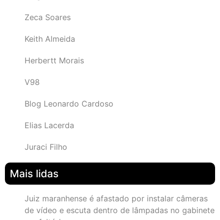
Zeca Soares
Keith Almeida
Herbertt Morais
V98
Blog Leonardo Cardoso
Elias Lacerda
Juraci Filho
Mais lidas
Juiz maranhense é afastado por instalar câmeras
de vídeo e escuta dentro de lâmpadas no gabinete