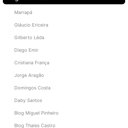
Marrapá
Gláucio Ericeira
Gilberto Léda
Diego Emir
Cristiana França
Jorge Aragão
Domingos Costa
Daby Santos
Blog Miguel Pinheiro
Blog Thales Castro