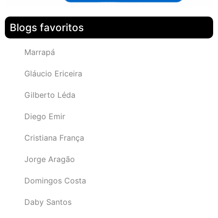
Blogs favoritos
Marrapá
Gláucio Ericeira
Gilberto Léda
Diego Emir
Cristiana França
Jorge Aragão
Domingos Costa
Daby Santos