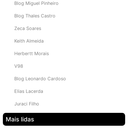
Blog Miguel Pinheiro
Blog Thales Castro
Zeca Soares
Keith Almeida
Herbertt Morais
V98
Blog Leonardo Cardoso
Elias Lacerda
Juraci Filho
Mais lidas