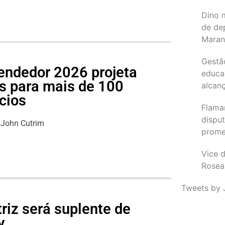
Dino 
de de
Maran
Gestã
endedor 2026 projeta
educa
s para mais de 100
alcanç
cios
Flama
dispu
John Cutrim
promet
Vice d
Rosea
Tweets by 
riz será suplente de
y