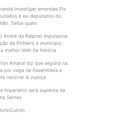
manda investigar emendas Pix
putados e ex-deputados do
hão. Saiba quais
o André da Ralpnet impulsiona
ção de Pinheiro e município
a melhor Ideb da história
rion Amaral diz que seguirá na
ta por vaga na Assembleia e
e recorrer à Justiça
e Imperatriz será suplente de
na Sarney
JohnCutrim