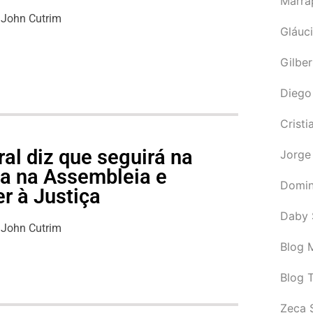
Marra
John Cutrim
Gláuci
Gilbe
Diego
Cristi
al diz que seguirá na
Jorge
ga na Assembleia e
Domin
r à Justiça
Daby 
John Cutrim
Blog M
Blog 
Zeca 