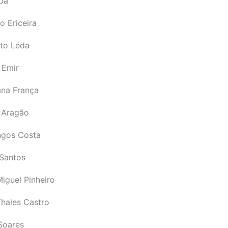
pá
o Ericeira
rto Léda
 Emir
ana França
 Aragão
gos Costa
Santos
iguel Pinheiro
Thales Castro
Soares