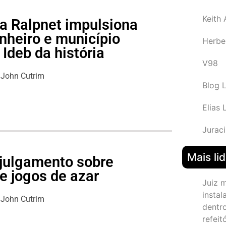
Keith
a Ralpnet impulsiona
nheiro e município
Herbe
Ideb da história
V98
John Cutrim
Blog 
Elias 
Juraci
Mais li
julgamento sobre
e jogos de azar
Juiz 
instal
John Cutrim
dentr
refeit