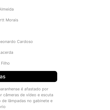
 Almeida
rtt Morais
Leonardo Cardoso
Lacerda
 Filho
das
maranhense é afastado por
ar câmeras de vídeo e escuta
o de lâmpadas no gabinete e
ório