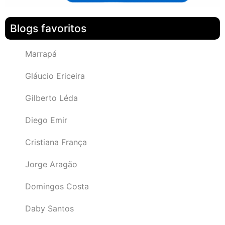
Blogs favoritos
Marrapá
Gláucio Ericeira
Gilberto Léda
Diego Emir
Cristiana França
Jorge Aragão
Domingos Costa
Daby Santos