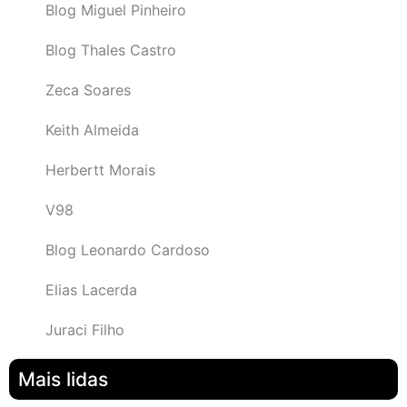
Blog Miguel Pinheiro
Blog Thales Castro
Zeca Soares
Keith Almeida
Herbertt Morais
V98
Blog Leonardo Cardoso
Elias Lacerda
Juraci Filho
Mais lidas