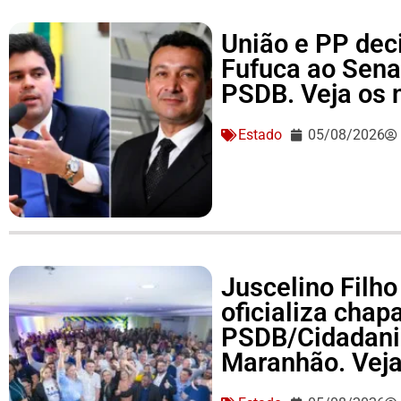
União e PP dec
Fufuca ao Sena
PSDB. Veja os
Estado
05/08/2026
Juscelino Filho
oficializa cha
PSDB/Cidadania
Maranhão. Vej