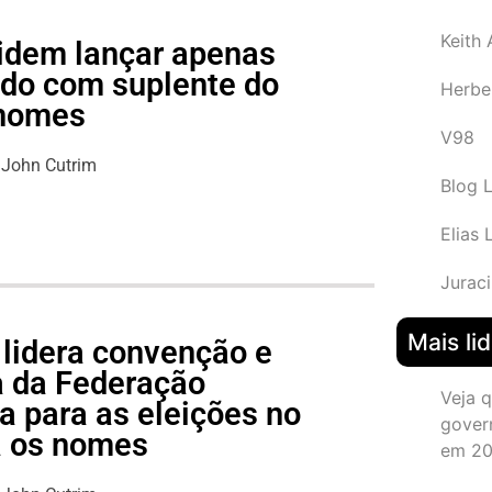
Keith
idem lançar apenas
do com suplente do
Herbe
 nomes
V98
John Cutrim
Blog 
Elias 
Juraci
Mais li
 lidera convenção e
pa da Federação
Veja 
 para as eleições no
gover
a os nomes
em 2