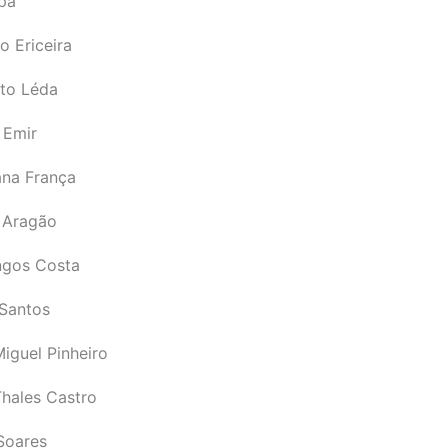
pá
o Ericeira
rto Léda
 Emir
ana França
 Aragão
gos Costa
Santos
iguel Pinheiro
Thales Castro
Soares