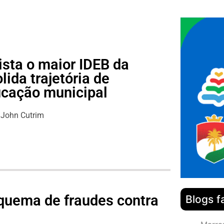
ista o maior IDEB da
lida trajetória de
ucação municipal
John Cutrim
quema de fraudes contra
Blogs f