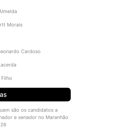
 Almeida
rtt Morais
Leonardo Cardoso
Lacerda
 Filho
das
quem são os candidatos a
nador e senador no Maranhão
026