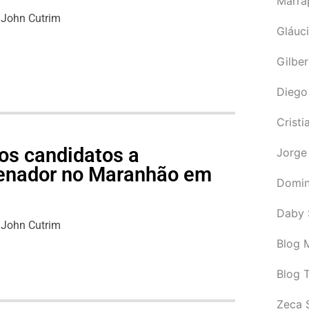
Marra
John Cutrim
Gláuci
Gilbe
Diego
Cristi
os candidatos a
Jorge
senador no Maranhão em
Domin
Daby 
John Cutrim
Blog M
Blog 
Zeca 