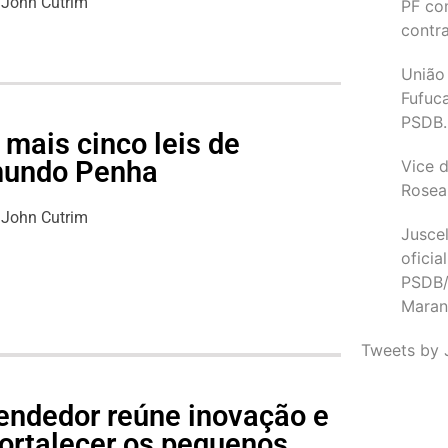
John Cutrim
PF co
contr
União
Fufuc
PSDB.
mais cinco leis de
imundo Penha
Vice d
Rosea
John Cutrim
Juscel
oficia
PSDB/
Maran
Tweets by 
endedor reúne inovação e
fortalecer os pequenos