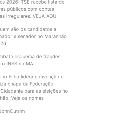
es 2026: TSE recebe lista de
res públicos com contas
as irregulares. VEJA AQUI
quem são os candidatos a
nador e senador no Maranhão
026
mbate esquema de fraudes
a o INSS no MA
ino Filho lidera convenção e
liza chapa da Federação
Cidadania para as eleições no
hão. Veja os nomes
JohnCutrim