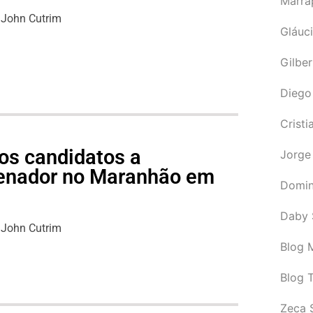
Marra
John Cutrim
Gláuci
Gilbe
Diego
Cristi
os candidatos a
Jorge
senador no Maranhão em
Domin
Daby 
John Cutrim
Blog M
Blog 
Zeca 