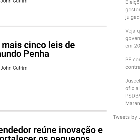
John Cutrim
Eleiçõ
gesto
julgad
Veja 
gover
mais cinco leis de
em 2
imundo Penha
PF co
contr
John Cutrim
Juscel
oficia
PSDB/
Maran
Tweets by 
endedor reúne inovação e
fortalecer os pequenos