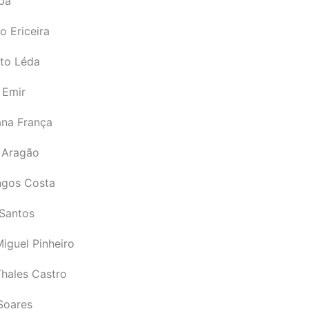
pá
o Ericeira
rto Léda
 Emir
ana França
 Aragão
gos Costa
Santos
iguel Pinheiro
Thales Castro
Soares