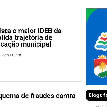
ista o maior IDEB da
lida trajetória de
ucação municipal
John Cutrim
quema de fraudes contra
Blogs f