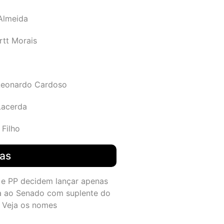
 Almeida
rtt Morais
Leonardo Cardoso
Lacerda
 Filho
das
 e PP decidem lançar apenas
a ao Senado com suplente do
 Veja os nomes