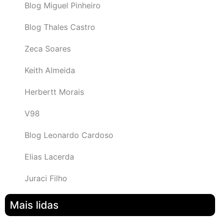
Blog Miguel Pinheiro
Blog Thales Castro
Zeca Soares
Keith Almeida
Herbertt Morais
V98
Blog Leonardo Cardoso
Elias Lacerda
Juraci Filho
Mais lidas