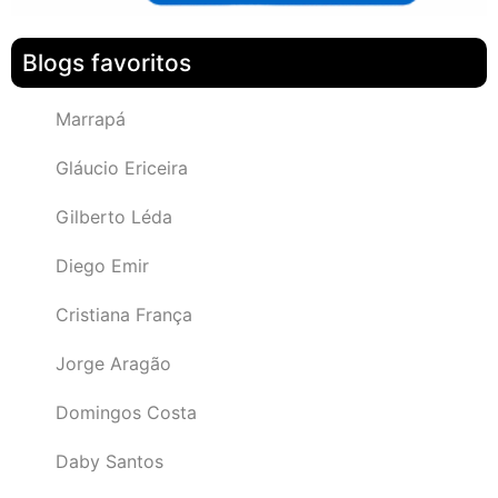
Blogs favoritos
Marrapá
Gláucio Ericeira
Gilberto Léda
Diego Emir
Cristiana França
Jorge Aragão
Domingos Costa
Daby Santos