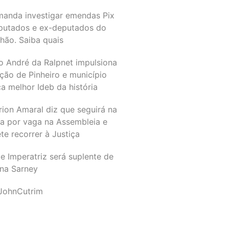
manda investigar emendas Pix
putados e ex-deputados do
hão. Saiba quais
o André da Ralpnet impulsiona
ção de Pinheiro e município
a melhor Ideb da história
rion Amaral diz que seguirá na
ta por vaga na Assembleia e
e recorrer à Justiça
e Imperatriz será suplente de
na Sarney
JohnCutrim