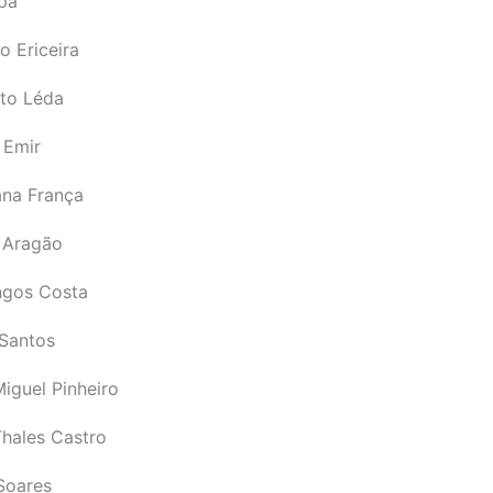
pá
o Ericeira
rto Léda
 Emir
ana França
 Aragão
gos Costa
Santos
iguel Pinheiro
Thales Castro
Soares