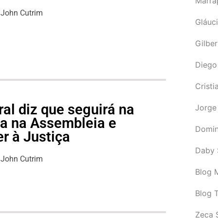
Marra
John Cutrim
Gláuci
Gilbe
Diego
Cristi
al diz que seguirá na
Jorge
ga na Assembleia e
Domin
r à Justiça
Daby 
John Cutrim
Blog M
Blog 
Zeca 