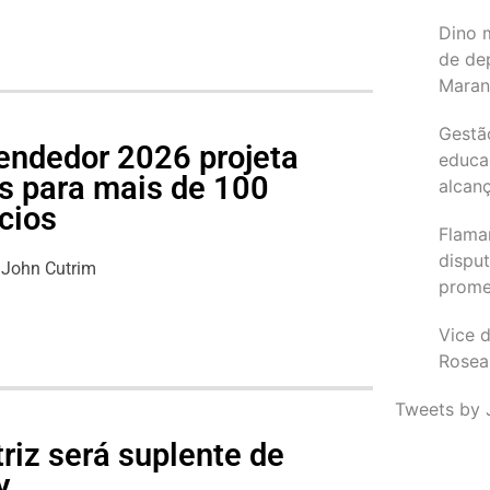
Dino 
de de
Maran
Gestã
endedor 2026 projeta
educa
s para mais de 100
alcanç
cios
Flama
dispu
John Cutrim
promet
Vice d
Rosea
Tweets by 
riz será suplente de
y