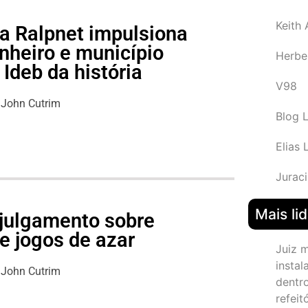
Keith
a Ralpnet impulsiona
nheiro e município
Herbe
Ideb da história
V98
John Cutrim
Blog 
Elias 
Juraci
Mais li
julgamento sobre
e jogos de azar
Juiz 
instal
John Cutrim
dentr
refeit