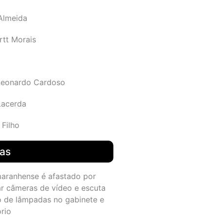
 Almeida
rtt Morais
Leonardo Cardoso
Lacerda
 Filho
das
maranhense é afastado por
ar câmeras de vídeo e escuta
o de lâmpadas no gabinete e
ório