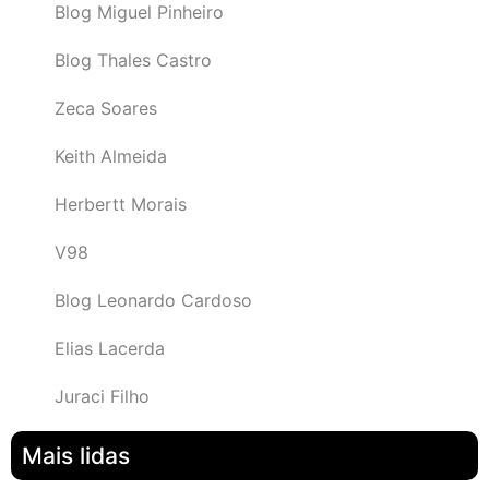
Blog Miguel Pinheiro
Blog Thales Castro
Zeca Soares
Keith Almeida
Herbertt Morais
V98
Blog Leonardo Cardoso
Elias Lacerda
Juraci Filho
Mais lidas