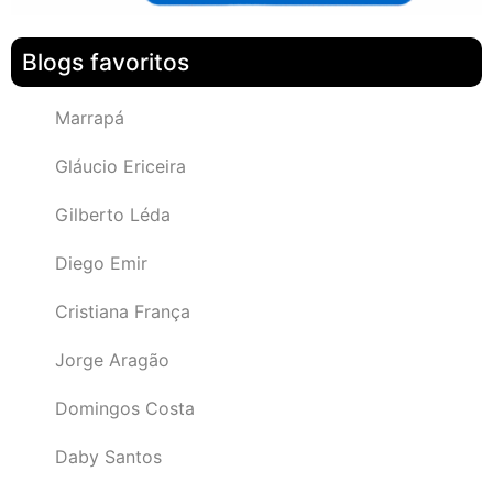
Blogs favoritos
Marrapá
Gláucio Ericeira
Gilberto Léda
Diego Emir
Cristiana França
Jorge Aragão
Domingos Costa
Daby Santos