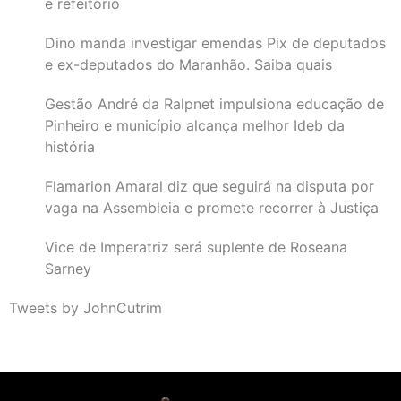
e refeitório
Dino manda investigar emendas Pix de deputados
e ex-deputados do Maranhão. Saiba quais
Gestão André da Ralpnet impulsiona educação de
Pinheiro e município alcança melhor Ideb da
história
Flamarion Amaral diz que seguirá na disputa por
vaga na Assembleia e promete recorrer à Justiça
Vice de Imperatriz será suplente de Roseana
Sarney
Tweets by JohnCutrim