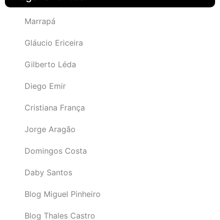
Marrapá
Gláucio Ericeira
Gilberto Léda
Diego Emir
Cristiana França
Jorge Aragão
Domingos Costa
Daby Santos
Blog Miguel Pinheiro
Blog Thales Castro