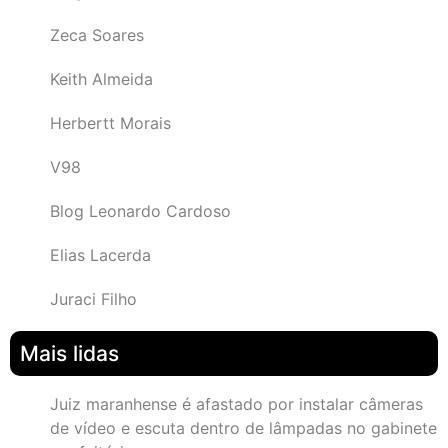
Zeca Soares
Keith Almeida
Herbertt Morais
V98
Blog Leonardo Cardoso
Elias Lacerda
Juraci Filho
Mais lidas
Juiz maranhense é afastado por instalar câmeras
de vídeo e escuta dentro de lâmpadas no gabinete