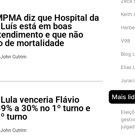
Zeca 
Keith
 MPMA diz que Hospital da
 Luís está em boas
Herbe
tendimento e que não
V98
o de mortalidade
Blog 
John Cutrim
Elias 
Juraci
Mais li
Lula venceria Flávio
39% a 30% no 1º turno e
Eleiçõ
º turno
gesto
julgad
John Cutrim