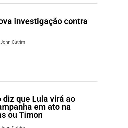
nova investigação contra
John Cutrim
diz que Lula virá ao
ampanha em ato na
as ou Timon
John Cutrim