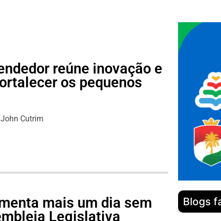
endedor reúne inovação e
fortalecer os pequenos
s
John Cutrim
lamenta mais um dia sem
Blogs f
mbleia Legislativa