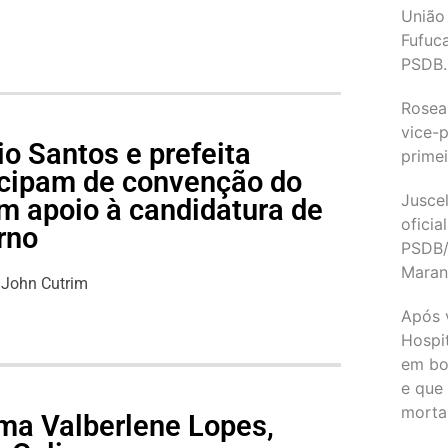
União
Fufuc
PSDB.
Rosea
vice-p
o Santos e prefeita
primei
icipam de convenção do
Juscel
m apoio à candidatura de
oficia
rno
PSDB/
Maran
John Cutrim
Após 
Hospit
em bo
e que
morta
ma Valberlene Lopes,