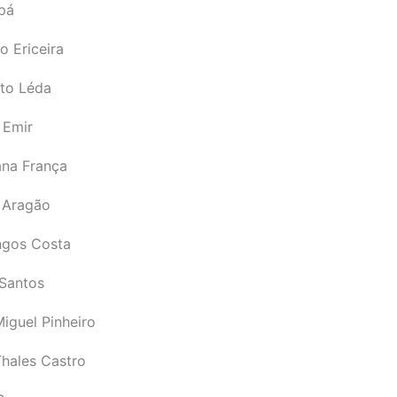
pá
o Ericeira
rto Léda
 Emir
ana França
 Aragão
gos Costa
Santos
iguel Pinheiro
Thales Castro