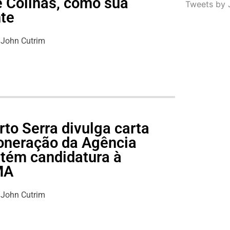
e Colinas, como sua
Tweets by 
nte
John Cutrim
to Serra divulga carta
oneração da Agência
tém candidatura à
MA
John Cutrim