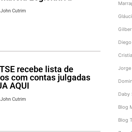
Marra
John Cutrim
Gláuci
Gilbe
Diego
Cristi
TSE recebe lista de
Jorge
cos com contas julgadas
Domin
EJA AQUI
Daby 
John Cutrim
Blog M
Blog 