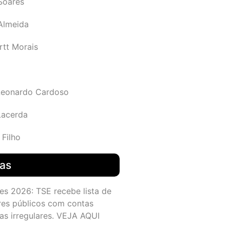
Soares
 Almeida
rtt Morais
Leonardo Cardoso
Lacerda
 Filho
das
es 2026: TSE recebe lista de
res públicos com contas
as irregulares. VEJA AQUI