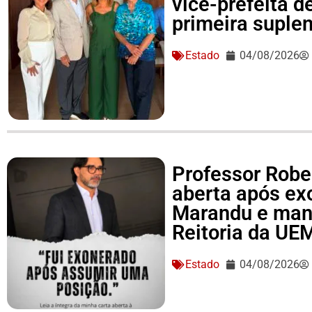
vice-prefeita d
primeira suple
Estado
04/08/2026
Professor Rober
aberta após ex
Marandu e man
Reitoria da UE
Estado
04/08/2026