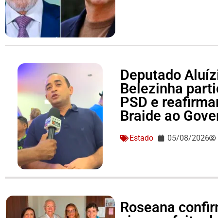
Deputado Aluízi
Belezinha part
PSD e reafirma
Braide ao Gove
Estado
05/08/2026
Roseana confir