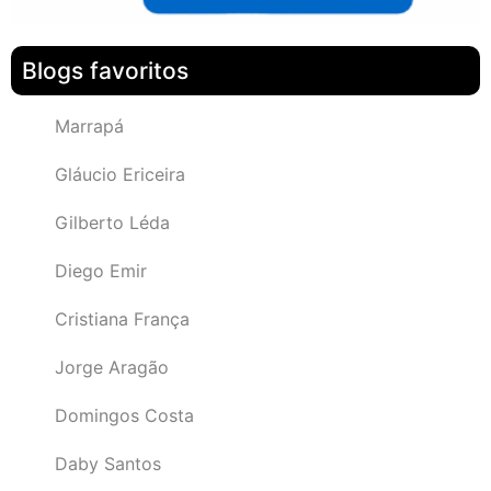
Blogs favoritos
Marrapá
Gláucio Ericeira
Gilberto Léda
Diego Emir
Cristiana França
Jorge Aragão
Domingos Costa
Daby Santos