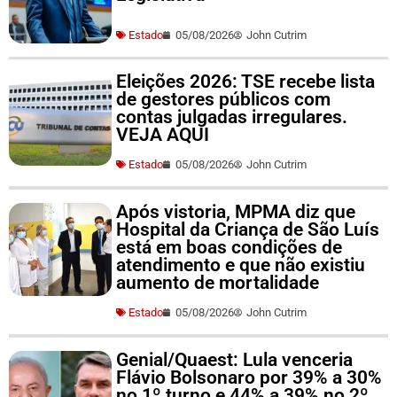
Estado
05/08/2026
John Cutrim
Eleições 2026: TSE recebe lista
de gestores públicos com
contas julgadas irregulares.
VEJA AQUI
Estado
05/08/2026
John Cutrim
Após vistoria, MPMA diz que
Hospital da Criança de São Luís
está em boas condições de
atendimento e que não existiu
aumento de mortalidade
Estado
05/08/2026
John Cutrim
Genial/Quaest: Lula venceria
Flávio Bolsonaro por 39% a 30%
no 1º turno e 44% a 39% no 2º