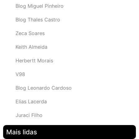
Blog Miguel Pinheiro
Blog Thales Castro
Zeca Soares
Keith Almeida
Herbertt Morais
V98
Blog Leonardo Cardoso
Elias Lacerda
Juraci Filho
Mais lidas