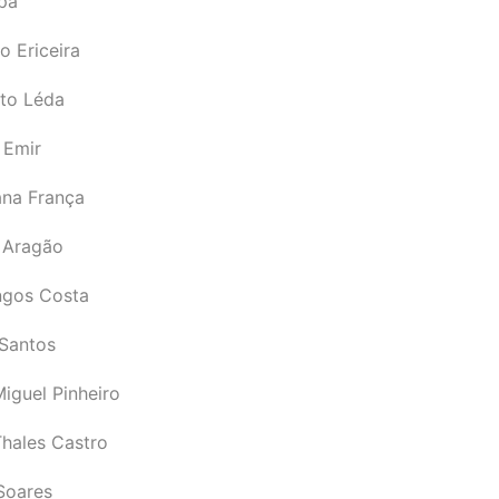
pá
o Ericeira
rto Léda
 Emir
ana França
 Aragão
gos Costa
Santos
iguel Pinheiro
Thales Castro
Soares