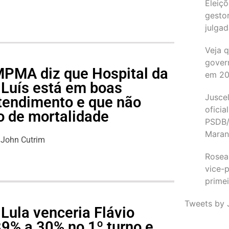
Eleiçõ
gesto
julgad
Veja 
gover
 MPMA diz que Hospital da
em 2
 Luís está em boas
Juscel
tendimento e que não
oficia
o de mortalidade
PSDB/
Maran
John Cutrim
Rosea
vice-p
primei
Tweets by 
Lula venceria Flávio
39% a 30% no 1º turno e