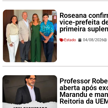
Roseana confir
vice-prefeita d
primeira suple
Estado
04/08/2026
Professor Rober
aberta após ex
Marandu e man
Reitoria da UE