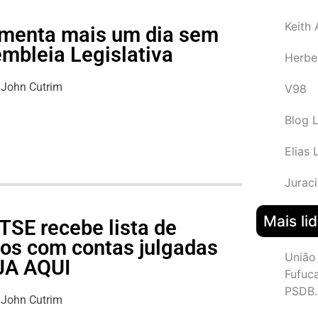
Keith
lamenta mais um dia sem
mbleia Legislativa
Herbe
John Cutrim
V98
Blog 
Elias 
Juraci
Mais li
TSE recebe lista de
cos com contas julgadas
União
EJA AQUI
Fufuc
PSDB.
John Cutrim