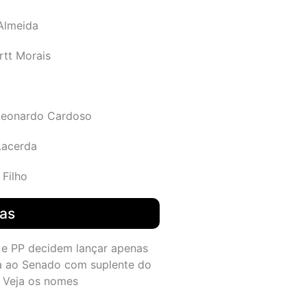
 Almeida
rtt Morais
Leonardo Cardoso
Lacerda
 Filho
das
 e PP decidem lançar apenas
a ao Senado com suplente do
 Veja os nomes