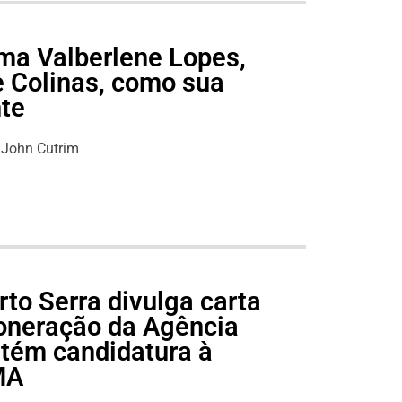
ma Valberlene Lopes,
e Colinas, como sua
nte
John Cutrim
to Serra divulga carta
oneração da Agência
tém candidatura à
MA