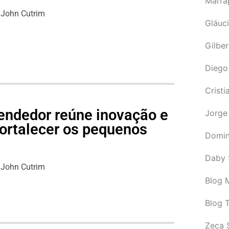
Marra
John Cutrim
Gláuci
Gilbe
Diego
Cristi
endedor reúne inovação e
Jorge
fortalecer os pequenos
Domin
s
Daby 
John Cutrim
Blog M
Blog 
Zeca 