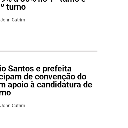
º turno
John Cutrim
o Santos e prefeita
icipam de convenção do
m apoio à candidatura de
rno
John Cutrim