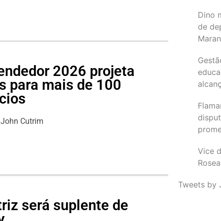
Dino 
de de
Maran
Gestã
endedor 2026 projeta
educa
s para mais de 100
alcanç
cios
Flama
dispu
John Cutrim
promet
Vice d
Rosea
Tweets by 
riz será suplente de
y