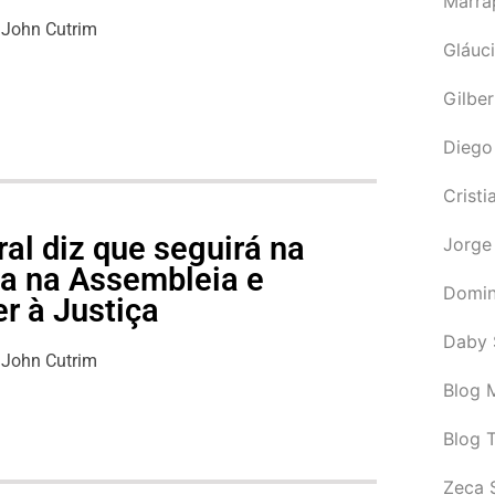
Marra
John Cutrim
Gláuci
Gilbe
Diego
Cristi
al diz que seguirá na
Jorge
ga na Assembleia e
Domin
r à Justiça
Daby 
John Cutrim
Blog M
Blog 
Zeca 