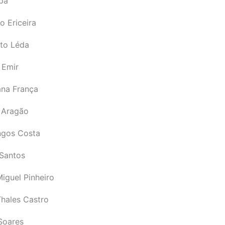
pá
o Ericeira
rto Léda
 Emir
ana França
 Aragão
gos Costa
Santos
iguel Pinheiro
Thales Castro
Soares