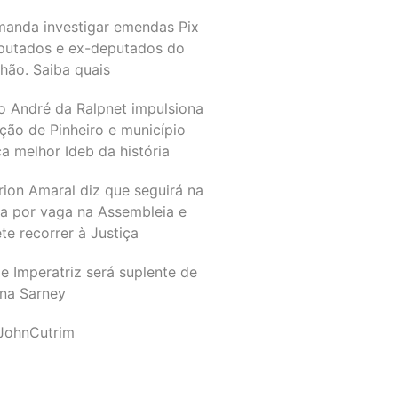
manda investigar emendas Pix
putados e ex-deputados do
hão. Saiba quais
o André da Ralpnet impulsiona
ção de Pinheiro e município
a melhor Ideb da história
rion Amaral diz que seguirá na
ta por vaga na Assembleia e
e recorrer à Justiça
e Imperatriz será suplente de
na Sarney
JohnCutrim