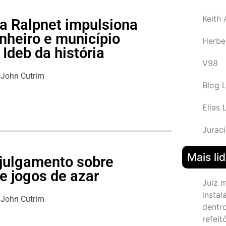
Keith
a Ralpnet impulsiona
nheiro e município
Herbe
Ideb da história
V98
John Cutrim
Blog 
Elias 
Juraci
Mais li
julgamento sobre
e jogos de azar
Juiz 
instal
John Cutrim
dentr
refeit