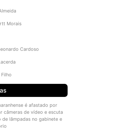
 Almeida
rtt Morais
Leonardo Cardoso
Lacerda
 Filho
das
maranhense é afastado por
ar câmeras de vídeo e escuta
o de lâmpadas no gabinete e
ório