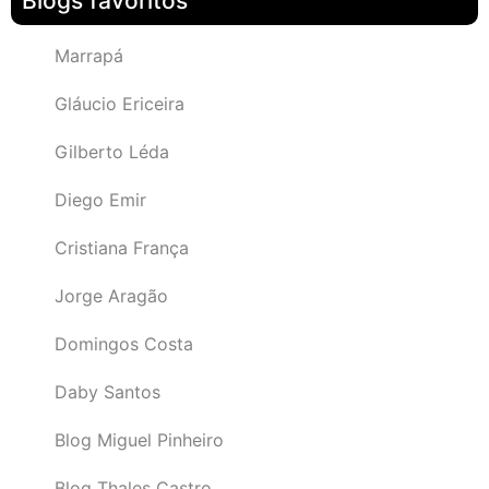
Blogs favoritos
Marrapá
Gláucio Ericeira
Gilberto Léda
Diego Emir
Cristiana França
Jorge Aragão
Domingos Costa
Daby Santos
Blog Miguel Pinheiro
Blog Thales Castro