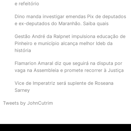
e refeitório
Dino manda investigar emendas Pix de deputados
e ex-deputados do Maranhão. Saiba quais
Gestão André da Ralpnet impulsiona educação de
Pinheiro e município alcança melhor Ideb da
história
Flamarion Amaral diz que seguirá na disputa por
vaga na Assembleia e promete recorrer à Justiça
Vice de Imperatriz será suplente de Roseana
Sarney
Tweets by JohnCutrim