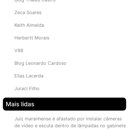
Zeca Soares
Keith Almeida
Herbertt Morais
V98
Blog Leonardo Cardoso
Elias Lacerda
Juraci Filho
Mais lidas
Juiz maranhense é afastado por instalar câmeras
de vídeo e escuta dentro de lâmpadas no gabinete