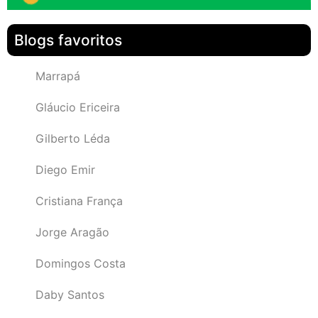
Blogs favoritos
Marrapá
Gláucio Ericeira
Gilberto Léda
Diego Emir
Cristiana França
Jorge Aragão
Domingos Costa
Daby Santos