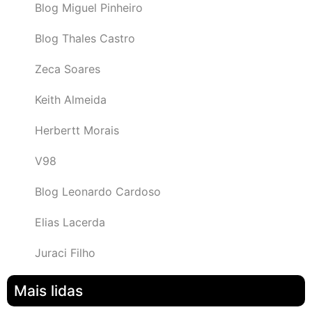
Blog Miguel Pinheiro
Blog Thales Castro
Zeca Soares
Keith Almeida
Herbertt Morais
V98
Blog Leonardo Cardoso
Elias Lacerda
Juraci Filho
Mais lidas