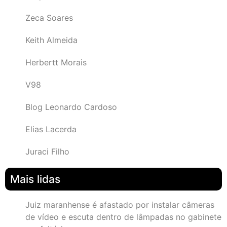
Zeca Soares
Keith Almeida
Herbertt Morais
V98
Blog Leonardo Cardoso
Elias Lacerda
Juraci Filho
Mais lidas
Juiz maranhense é afastado por instalar câmeras
de vídeo e escuta dentro de lâmpadas no gabinete