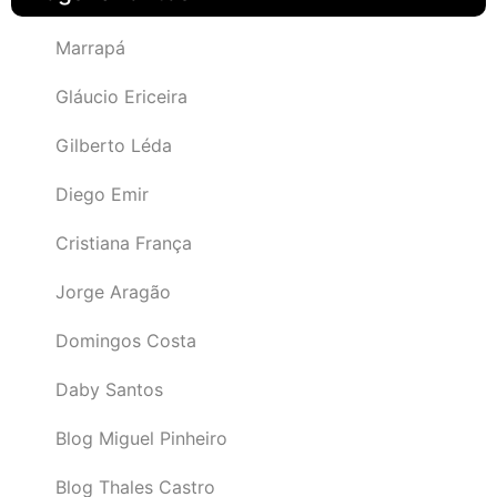
Marrapá
Gláucio Ericeira
Gilberto Léda
Diego Emir
Cristiana França
Jorge Aragão
Domingos Costa
Daby Santos
Blog Miguel Pinheiro
Blog Thales Castro