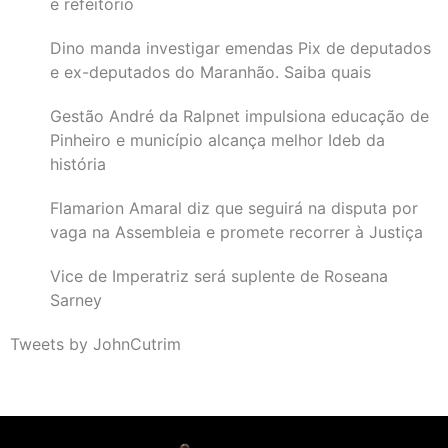
e refeitório
Dino manda investigar emendas Pix de deputados
e ex-deputados do Maranhão. Saiba quais
Gestão André da Ralpnet impulsiona educação de
Pinheiro e município alcança melhor Ideb da
história
Flamarion Amaral diz que seguirá na disputa por
vaga na Assembleia e promete recorrer à Justiça
Vice de Imperatriz será suplente de Roseana
Sarney
Tweets by JohnCutrim