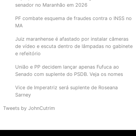
senador no Maranhão em 2026
PF combate esquema de fraudes contra o INSS no
MA
Juiz maranhense é afastado por instalar câmeras
de vídeo e escuta dentro de lâmpadas no gabinete
e refeitório
União e PP decidem lançar apenas Fufuca ao
Senado com suplente do PSDB. Veja os nomes
Vice de Imperatriz será suplente de Roseana
Sarney
Tweets by JohnCutrim