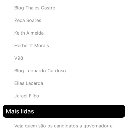
Blog Thales Castro
Zeca Soares
Keith Almeida
Herbertt Morais
V98
Blog Leonardo Cardoso
Elias Lacerda
Juraci Filho
Mais lidas
Veja quem são os candidatos a governador e