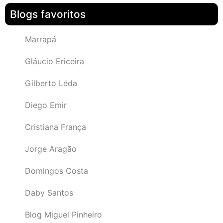
Blogs favoritos
Marrapá
Gláucio Ericeira
Gilberto Léda
Diego Emir
Cristiana França
Jorge Aragão
Domingos Costa
Daby Santos
Blog Miguel Pinheiro