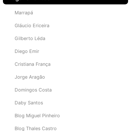
Marrapá
Gláucio Ericeira
Gilberto Léda
Diego Emir
Cristiana França
Jorge Aragão
Domingos Costa
Daby Santos
Blog Miguel Pinheiro
Blog Thales Castro