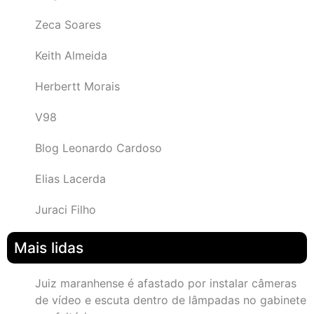
Zeca Soares
Keith Almeida
Herbertt Morais
V98
Blog Leonardo Cardoso
Elias Lacerda
Juraci Filho
Mais lidas
Juiz maranhense é afastado por instalar câmeras
de vídeo e escuta dentro de lâmpadas no gabinete