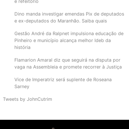
e refeitório
Dino manda investigar emendas Pix de deputados
e ex-deputados do Maranhão. Saiba quais
Gestão André da Ralpnet impulsiona educação de
Pinheiro e município alcança melhor Ideb da
história
Flamarion Amaral diz que seguirá na disputa por
vaga na Assembleia e promete recorrer à Justiça
Vice de Imperatriz será suplente de Roseana
Sarney
Tweets by JohnCutrim