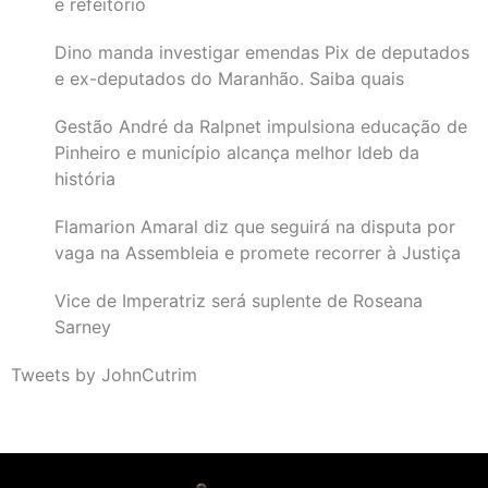
e refeitório
Dino manda investigar emendas Pix de deputados
e ex-deputados do Maranhão. Saiba quais
Gestão André da Ralpnet impulsiona educação de
Pinheiro e município alcança melhor Ideb da
história
Flamarion Amaral diz que seguirá na disputa por
vaga na Assembleia e promete recorrer à Justiça
Vice de Imperatriz será suplente de Roseana
Sarney
Tweets by JohnCutrim