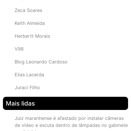
Zeca Soares
Keith Almeida
Herbertt Morais
V98
Blog Leonardo Cardoso
Elias Lacerda
Juraci Filho
Mais lidas
Juiz maranhense é afastado por instalar câmeras
de vídeo e escuta dentro de lâmpadas no gabinete