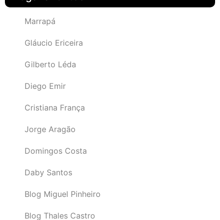
Marrapá
Gláucio Ericeira
Gilberto Léda
Diego Emir
Cristiana França
Jorge Aragão
Domingos Costa
Daby Santos
Blog Miguel Pinheiro
Blog Thales Castro