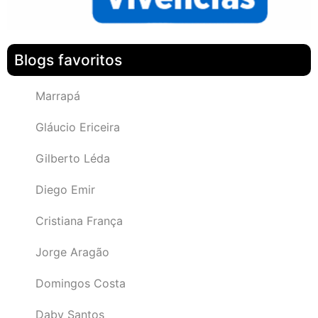
Blogs favoritos
Marrapá
Gláucio Ericeira
Gilberto Léda
Diego Emir
Cristiana França
Jorge Aragão
Domingos Costa
Daby Santos