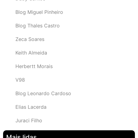
Blog Miguel Pinheiro
Blog Thales Castro
Zeca Soares
Keith Almeida
Herbertt Morais
V98
Blog Leonardo Cardoso
Elias Lacerda
Juraci Filho
Mais lidas