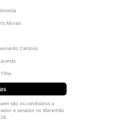
 Almeida
rtt Morais
Leonardo Cardoso
Lacerda
 Filho
das
quem são os candidatos a
nador e senador no Maranhão
026