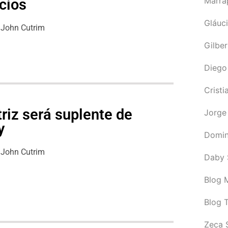
Marra
cios
Gláuci
John Cutrim
Gilbe
Diego
Cristi
riz será suplente de
Jorge
y
Domin
John Cutrim
Daby 
Blog M
Blog 
Zeca 