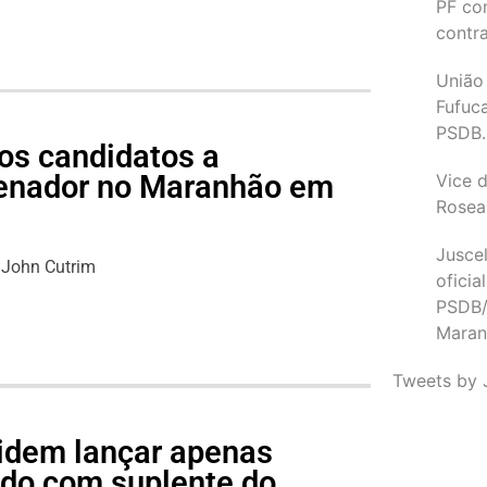
PF co
contr
União
Fufuc
PSDB.
os candidatos a
senador no Maranhão em
Vice d
Rosea
Juscel
John Cutrim
oficia
PSDB/
Maran
Tweets by 
idem lançar apenas
do com suplente do