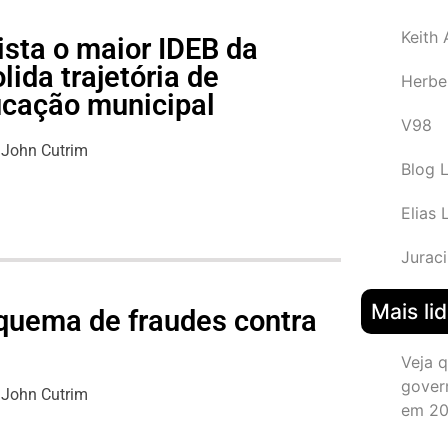
Keith
ista o maior IDEB da
lida trajetória de
Herbe
ucação municipal
V98
John Cutrim
Blog 
Elias 
Juraci
Mais li
quema de fraudes contra
Veja 
gover
John Cutrim
em 2