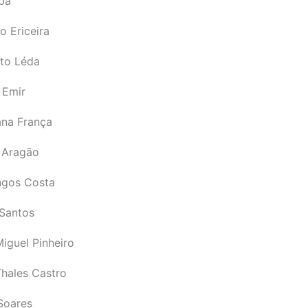
pá
o Ericeira
rto Léda
 Emir
ana França
 Aragão
gos Costa
Santos
iguel Pinheiro
Thales Castro
Soares