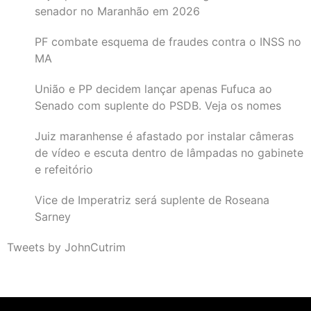
senador no Maranhão em 2026
PF combate esquema de fraudes contra o INSS no
MA
União e PP decidem lançar apenas Fufuca ao
Senado com suplente do PSDB. Veja os nomes
Juiz maranhense é afastado por instalar câmeras
de vídeo e escuta dentro de lâmpadas no gabinete
e refeitório
Vice de Imperatriz será suplente de Roseana
Sarney
Tweets by JohnCutrim