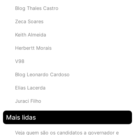
Blog Thales Castro
Zeca Soares
Keith Almeida
Herbertt Morais
V98
Blog Leonardo Cardoso
Elias Lacerda
Juraci Filho
Mais lidas
Veja quem são os candidatos a governador e