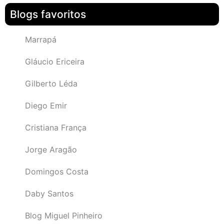
Blogs favoritos
Marrapá
Gláucio Ericeira
Gilberto Léda
Diego Emir
Cristiana França
Jorge Aragão
Domingos Costa
Daby Santos
Blog Miguel Pinheiro