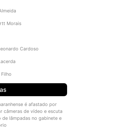
 Almeida
rtt Morais
Leonardo Cardoso
Lacerda
 Filho
das
maranhense é afastado por
ar câmeras de vídeo e escuta
o de lâmpadas no gabinete e
ório