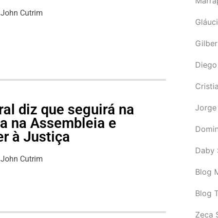
Marra
John Cutrim
Gláuci
Gilbe
Diego
Cristi
al diz que seguirá na
Jorge
ga na Assembleia e
Domin
r à Justiça
Daby 
John Cutrim
Blog M
Blog 
Zeca 