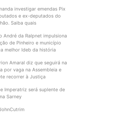
manda investigar emendas Pix
putados e ex-deputados do
hão. Saiba quais
o André da Ralpnet impulsiona
ção de Pinheiro e município
a melhor Ideb da história
rion Amaral diz que seguirá na
ta por vaga na Assembleia e
e recorrer à Justiça
e Imperatriz será suplente de
na Sarney
JohnCutrim