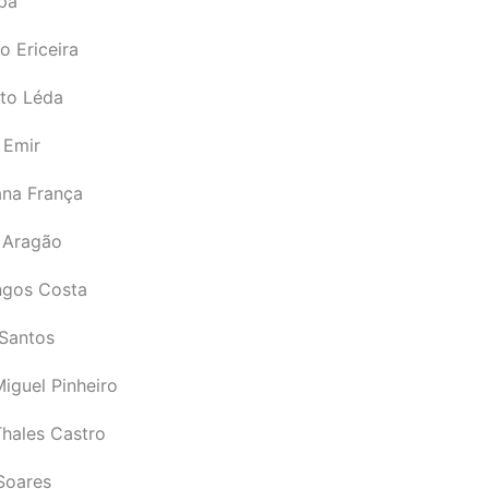
pá
o Ericeira
rto Léda
 Emir
ana França
 Aragão
gos Costa
Santos
iguel Pinheiro
Thales Castro
Soares