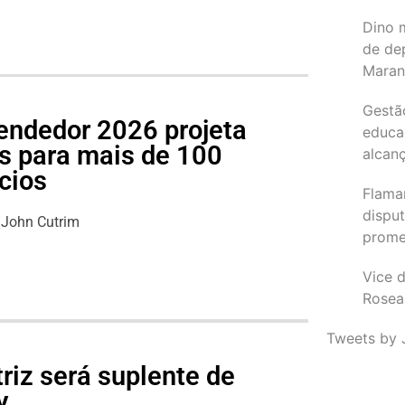
Dino 
de de
Maran
Gestã
endedor 2026 projeta
educa
s para mais de 100
alcanç
cios
Flama
dispu
John Cutrim
promet
Vice d
Rosea
Tweets by 
riz será suplente de
y