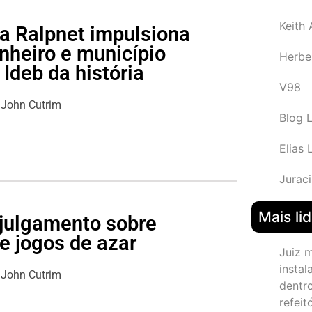
Keith
a Ralpnet impulsiona
nheiro e município
Herbe
Ideb da história
V98
John Cutrim
Blog 
Elias 
Juraci
Mais li
julgamento sobre
e jogos de azar
Juiz 
instal
John Cutrim
dentr
refeit