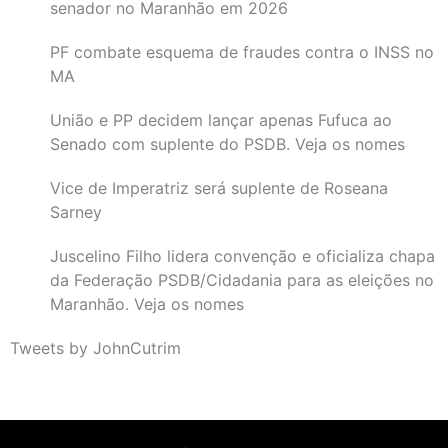
senador no Maranhão em 2026
PF combate esquema de fraudes contra o INSS no
MA
União e PP decidem lançar apenas Fufuca ao
Senado com suplente do PSDB. Veja os nomes
Vice de Imperatriz será suplente de Roseana
Sarney
Juscelino Filho lidera convenção e oficializa chapa
da Federação PSDB/Cidadania para as eleições no
Maranhão. Veja os nomes
Tweets by JohnCutrim