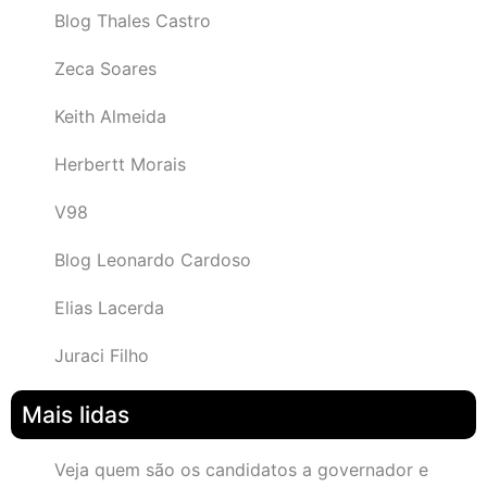
Blog Thales Castro
Zeca Soares
Keith Almeida
Herbertt Morais
V98
Blog Leonardo Cardoso
Elias Lacerda
Juraci Filho
Mais lidas
Veja quem são os candidatos a governador e