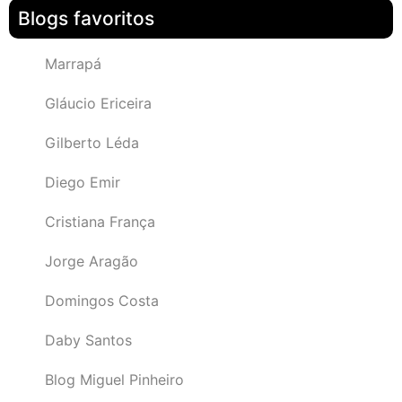
Blogs favoritos
Marrapá
Gláucio Ericeira
Gilberto Léda
Diego Emir
Cristiana França
Jorge Aragão
Domingos Costa
Daby Santos
Blog Miguel Pinheiro