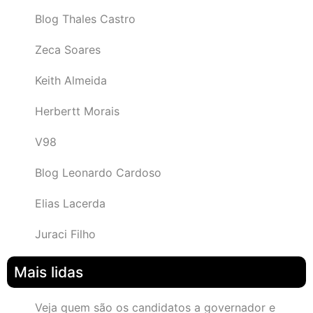
Blog Thales Castro
Zeca Soares
Keith Almeida
Herbertt Morais
V98
Blog Leonardo Cardoso
Elias Lacerda
Juraci Filho
Mais lidas
Veja quem são os candidatos a governador e