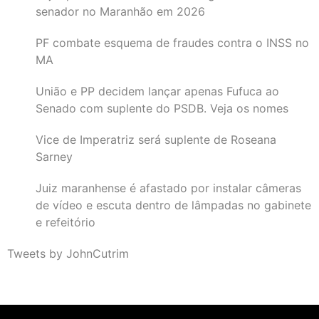
senador no Maranhão em 2026
PF combate esquema de fraudes contra o INSS no
MA
União e PP decidem lançar apenas Fufuca ao
Senado com suplente do PSDB. Veja os nomes
Vice de Imperatriz será suplente de Roseana
Sarney
Juiz maranhense é afastado por instalar câmeras
de vídeo e escuta dentro de lâmpadas no gabinete
e refeitório
Tweets by JohnCutrim