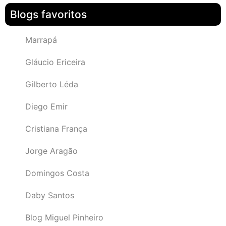
Blogs favoritos
Marrapá
Gláucio Ericeira
Gilberto Léda
Diego Emir
Cristiana França
Jorge Aragão
Domingos Costa
Daby Santos
Blog Miguel Pinheiro