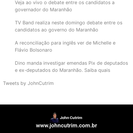
Veja ao vivo o debate entre os candidatos a
governador do Maranhão
TV Band realiza neste domingo debate entre os
candidatos ao governo do Maranhão
A reconciliação para inglês ver de Michelle e
Flávio Bolsonaro
Dino manda investigar emendas Pix de deputados
e ex-deputados do Maranhão. Saiba quais
Tweets by JohnCutrim
www.johncutrim.com.br