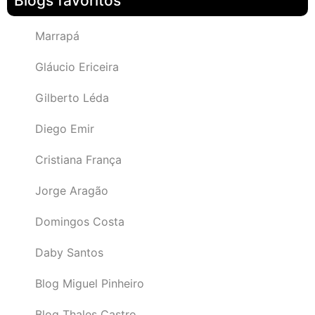
Blogs favoritos
Marrapá
Gláucio Ericeira
Gilberto Léda
Diego Emir
Cristiana França
Jorge Aragão
Domingos Costa
Daby Santos
Blog Miguel Pinheiro
Blog Thales Castro