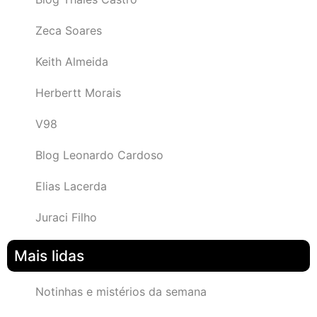
Zeca Soares
Keith Almeida
Herbertt Morais
V98
Blog Leonardo Cardoso
Elias Lacerda
Juraci Filho
Mais lidas
Notinhas e mistérios da semana