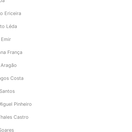
pá
o Ericeira
rto Léda
 Emir
ana França
 Aragão
gos Costa
Santos
iguel Pinheiro
Thales Castro
Soares