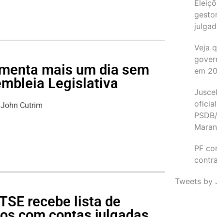
Eleiçõ
gesto
julgad
Veja 
gover
lamenta mais um dia sem
em 2
mbleia Legislativa
Juscel
oficia
John Cutrim
PSDB/
Maran
PF co
contr
Tweets by 
TSE recebe lista de
cos com contas julgadas