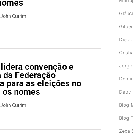
Marra
 nomes
Gláuci
John Cutrim
Gilbe
Diego
Cristi
 lidera convenção e
Jorge
pa da Federação
Domin
 para as eleições no
a os nomes
Daby 
Blog M
John Cutrim
Blog 
Zeca 