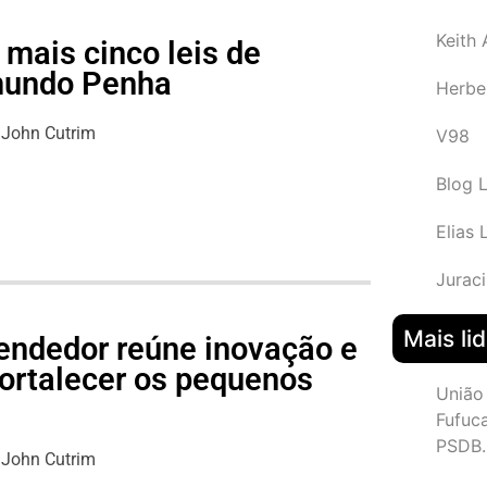
Keith
mais cinco leis de
imundo Penha
Herbe
John Cutrim
V98
Blog 
Elias 
Juraci
Mais li
endedor reúne inovação e
fortalecer os pequenos
União
s
Fufuc
PSDB.
John Cutrim