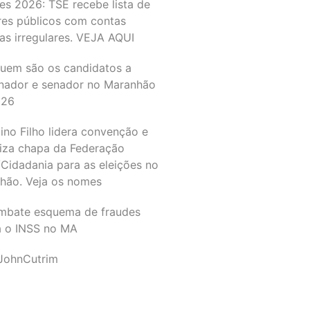
es 2026: TSE recebe lista de
res públicos com contas
as irregulares. VEJA AQUI
quem são os candidatos a
nador e senador no Maranhão
026
ino Filho lidera convenção e
liza chapa da Federação
Cidadania para as eleições no
hão. Veja os nomes
mbate esquema de fraudes
a o INSS no MA
JohnCutrim