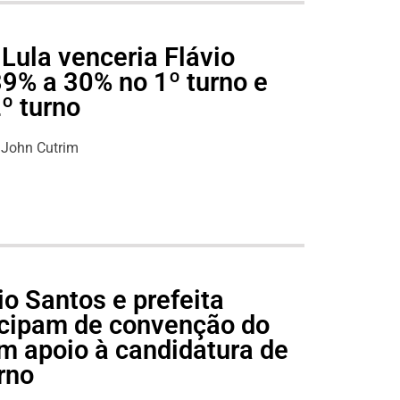
Lula venceria Flávio
39% a 30% no 1º turno e
º turno
John Cutrim
o Santos e prefeita
icipam de convenção do
m apoio à candidatura de
rno