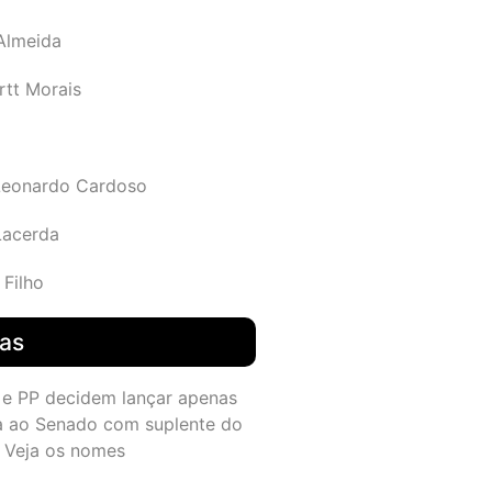
 Almeida
rtt Morais
Leonardo Cardoso
Lacerda
 Filho
das
 e PP decidem lançar apenas
a ao Senado com suplente do
 Veja os nomes