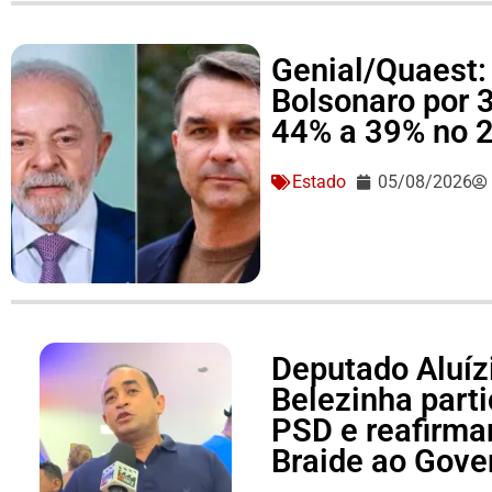
Genial/Quaest: 
Bolsonaro por 
44% a 39% no 2
Estado
05/08/2026
Deputado Aluízi
Belezinha part
PSD e reafirma
Braide ao Gove