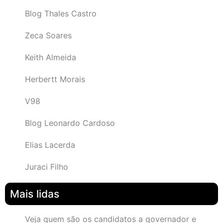
Blog Thales Castro
Zeca Soares
Keith Almeida
Herbertt Morais
V98
Blog Leonardo Cardoso
Elias Lacerda
Juraci Filho
Mais lidas
Veja quem são os candidatos a governador e