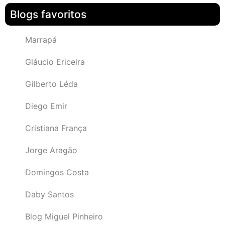
Blogs favoritos
Marrapá
Gláucio Ericeira
Gilberto Léda
Diego Emir
Cristiana França
Jorge Aragão
Domingos Costa
Daby Santos
Blog Miguel Pinheiro