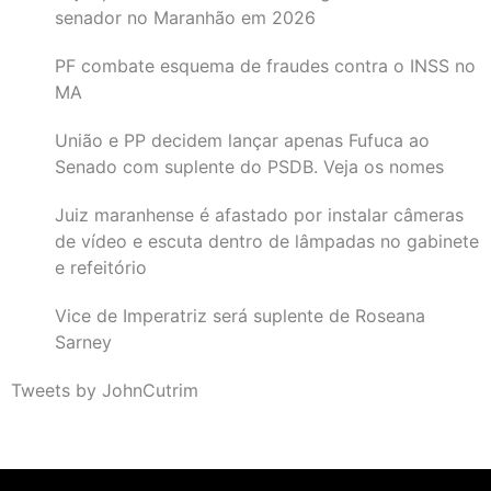
senador no Maranhão em 2026
PF combate esquema de fraudes contra o INSS no
MA
União e PP decidem lançar apenas Fufuca ao
Senado com suplente do PSDB. Veja os nomes
Juiz maranhense é afastado por instalar câmeras
de vídeo e escuta dentro de lâmpadas no gabinete
e refeitório
Vice de Imperatriz será suplente de Roseana
Sarney
Tweets by JohnCutrim