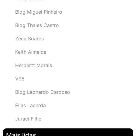
Blog Miguel Pinheiro
Blog Thales Castro
Zeca Soares
Keith Almeida
Herbertt Morais
V98
Blog Leonardo Cardoso
Elias Lacerda
Juraci Filho
Mais lidas