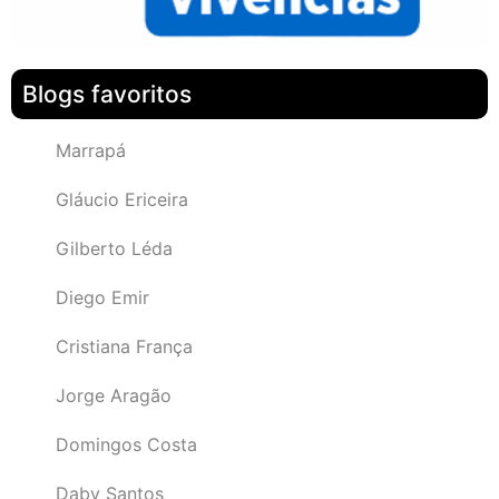
Blogs favoritos
Marrapá
Gláucio Ericeira
Gilberto Léda
Diego Emir
Cristiana França
Jorge Aragão
Domingos Costa
Daby Santos