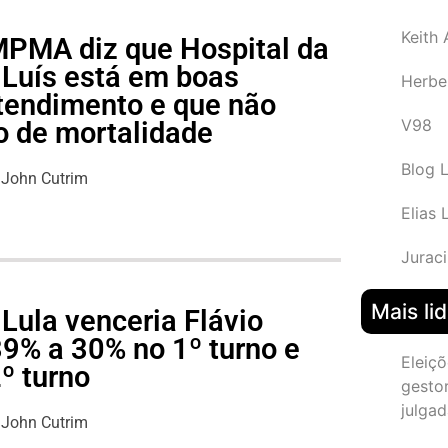
Keith
 MPMA diz que Hospital da
 Luís está em boas
Herbe
tendimento e que não
V98
o de mortalidade
Blog 
John Cutrim
Elias 
Juraci
Mais li
Lula venceria Flávio
39% a 30% no 1º turno e
Eleiçõ
º turno
gesto
julgad
John Cutrim