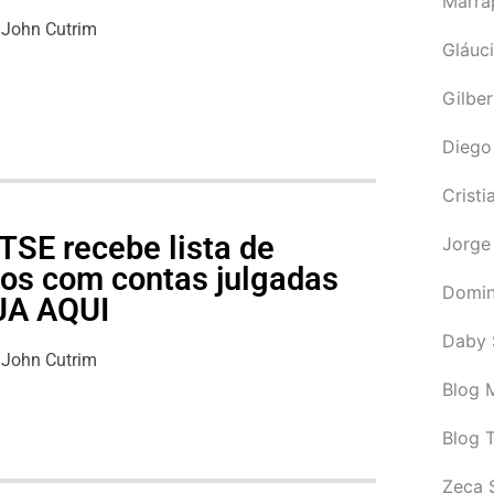
Marra
John Cutrim
Gláuci
Gilbe
Diego
Cristi
TSE recebe lista de
Jorge
cos com contas julgadas
Domin
EJA AQUI
Daby 
John Cutrim
Blog M
Blog 
Zeca 