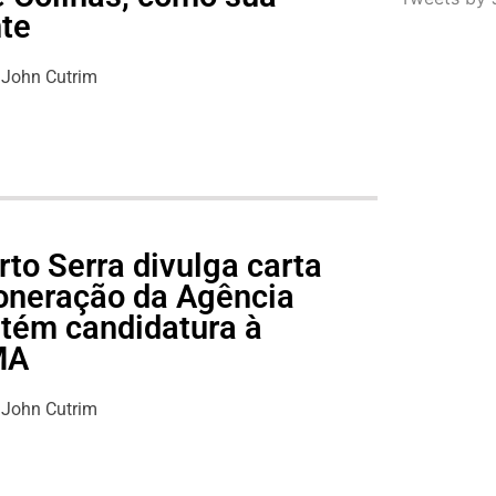
nte
John Cutrim
to Serra divulga carta
oneração da Agência
tém candidatura à
MA
John Cutrim