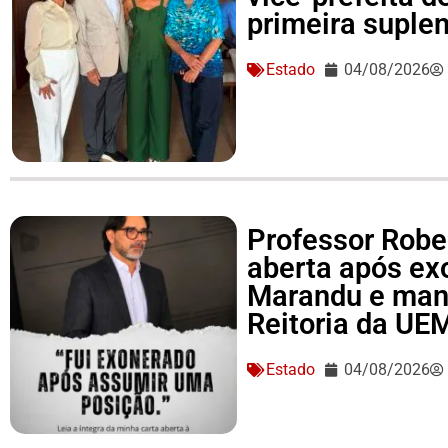
primeira suple
Estado
04/08/2026
Professor Rober
aberta após ex
Marandu e man
Reitoria da UE
Estado
04/08/2026