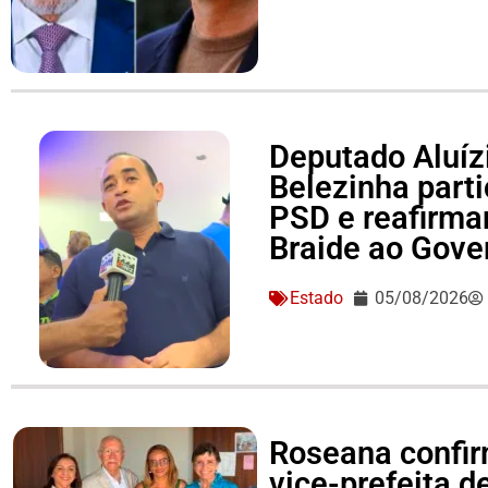
Deputado Aluízi
Belezinha part
PSD e reafirma
Braide ao Gove
Estado
05/08/2026
Roseana confir
vice-prefeita d