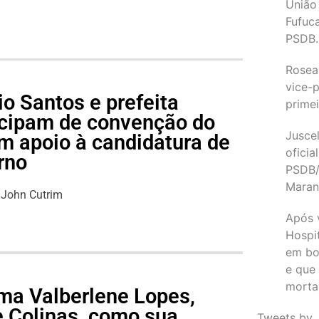
União
Fufuc
PSDB.
Rosea
vice-p
o Santos e prefeita
primei
icipam de convenção do
Juscel
m apoio à candidatura de
oficia
rno
PSDB/
Maran
John Cutrim
Após 
Hospit
em bo
e que
morta
ma Valberlene Lopes,
e Colinas, como sua
Tweets by 