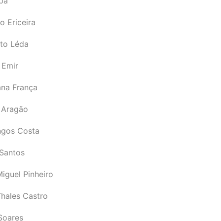
pá
o Ericeira
rto Léda
 Emir
ana França
 Aragão
gos Costa
Santos
iguel Pinheiro
Thales Castro
Soares