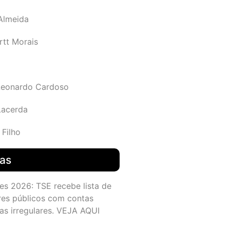
 Almeida
rtt Morais
Leonardo Cardoso
Lacerda
 Filho
das
es 2026: TSE recebe lista de
res públicos com contas
as irregulares. VEJA AQUI