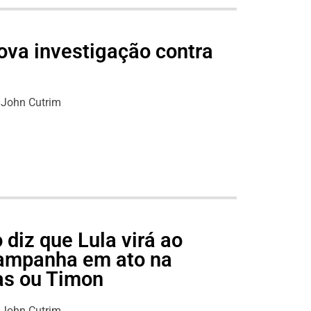
nova investigação contra
John Cutrim
diz que Lula virá ao
ampanha em ato na
as ou Timon
John Cutrim