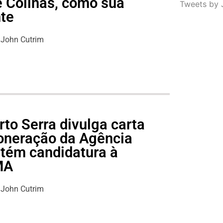
e Colinas, como sua
Tweets by 
nte
John Cutrim
to Serra divulga carta
oneração da Agência
tém candidatura à
MA
John Cutrim