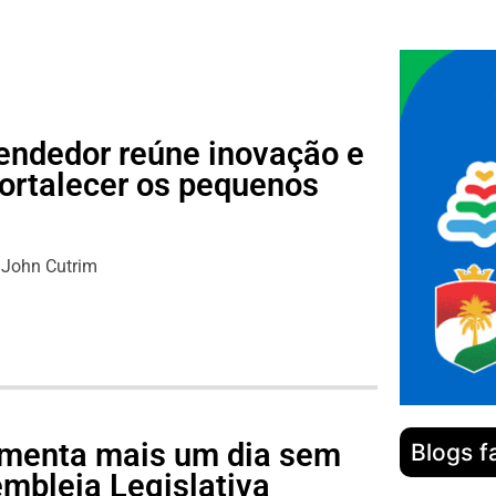
endedor reúne inovação e
fortalecer os pequenos
s
John Cutrim
lamenta mais um dia sem
Blogs f
mbleia Legislativa