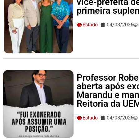
vice-prefeita d
primeira suple
Estado
04/08/2026
Professor Rober
aberta após ex
Marandu e man
Reitoria da UE
Estado
04/08/2026