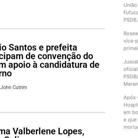
União
Fufuc
PSDB.
Rosea
vice-p
o Santos e prefeita
primei
icipam de convenção do
Juscel
m apoio à candidatura de
oficia
rno
PSDB/
Maran
John Cutrim
Após 
Hospit
em bo
e que
morta
ma Valberlene Lopes,