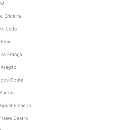
pá
o Ericeira
rto Léda
 Emir
ana França
 Aragão
gos Costa
Santos
iguel Pinheiro
Thales Castro