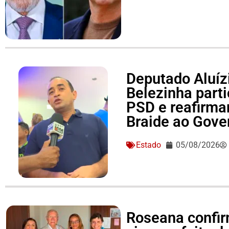
Deputado Aluízi
Belezinha part
PSD e reafirma
Braide ao Gove
Estado
05/08/2026
Roseana confir