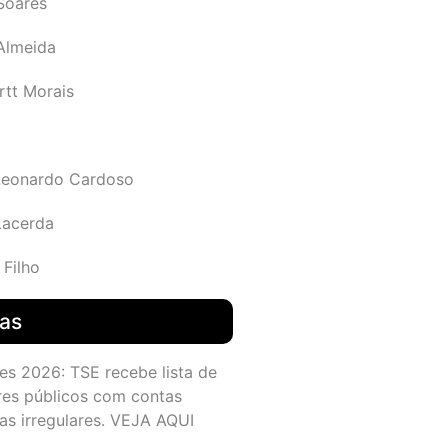
Soares
 Almeida
rtt Morais
Leonardo Cardoso
Lacerda
 Filho
das
es 2026: TSE recebe lista de
res públicos com contas
as irregulares. VEJA AQUI