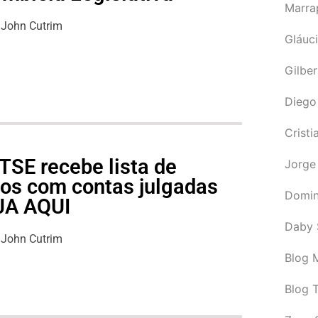
Marra
John Cutrim
Gláuci
Gilbe
Diego
Cristi
TSE recebe lista de
Jorge
cos com contas julgadas
Domin
EJA AQUI
Daby 
John Cutrim
Blog M
Blog 