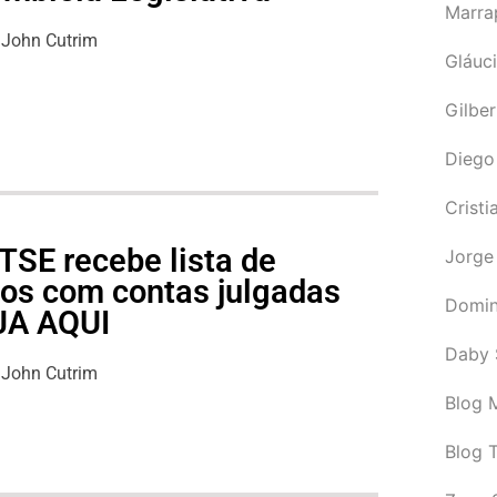
Marra
John Cutrim
Gláuci
Gilbe
Diego
Cristi
TSE recebe lista de
Jorge
cos com contas julgadas
Domin
EJA AQUI
Daby 
John Cutrim
Blog M
Blog 