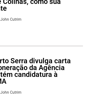
e Colinas, como sua
nte
John Cutrim
to Serra divulga carta
oneração da Agência
tém candidatura à
MA
John Cutrim