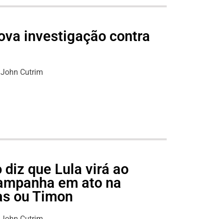
nova investigação contra
John Cutrim
diz que Lula virá ao
ampanha em ato na
as ou Timon
John Cutrim