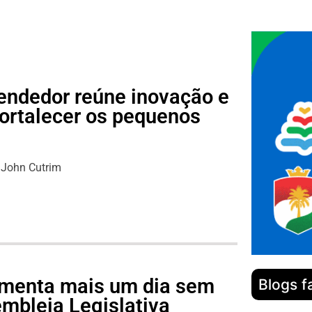
endedor reúne inovação e
fortalecer os pequenos
s
John Cutrim
lamenta mais um dia sem
Blogs f
mbleia Legislativa