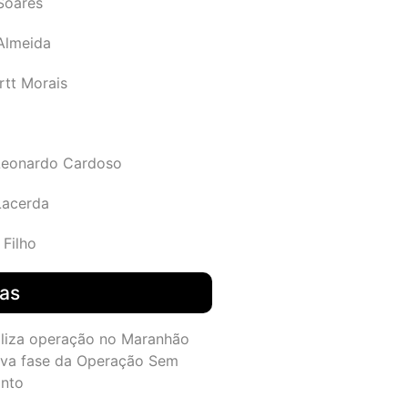
Soares
 Almeida
rtt Morais
Leonardo Cardoso
Lacerda
 Filho
das
aliza operação no Maranhão
va fase da Operação Sem
nto