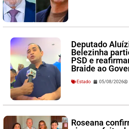
Deputado Aluízi
Belezinha part
PSD e reafirma
Braide ao Gove
Estado
05/08/2026
Roseana confir