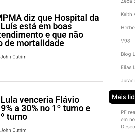
Zeca 
Keith
 MPMA diz que Hospital da
 Luís está em boas
Herbe
tendimento e que não
V98
o de mortalidade
Blog 
John Cutrim
Elias 
Juraci
Mais li
Lula venceria Flávio
39% a 30% no 1º turno e
PF re
º turno
em no
Desco
John Cutrim