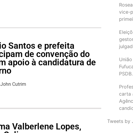
Rosea
vice-p
primei
Eleiçõ
gesto
o Santos e prefeita
julgad
icipam de convenção do
União
m apoio à candidatura de
Fufuc
rno
PSDB.
John Cutrim
Profe
carta
Agênc
candi
Tweets by 
ma Valberlene Lopes,