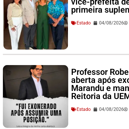
vice-prefeita d
primeira suple
Estado
04/08/2026
Professor Rober
aberta após ex
Marandu e man
Reitoria da UE
Estado
04/08/2026