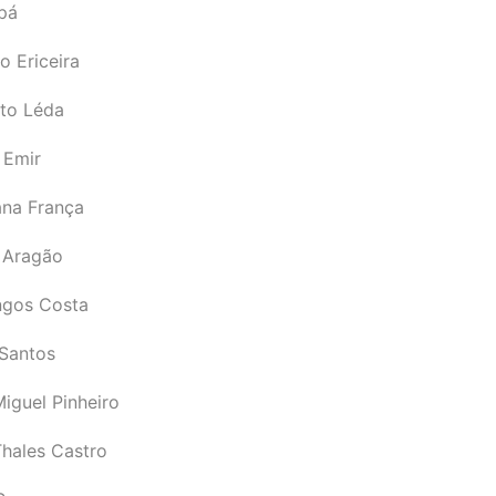
pá
o Ericeira
rto Léda
 Emir
ana França
 Aragão
gos Costa
Santos
iguel Pinheiro
Thales Castro