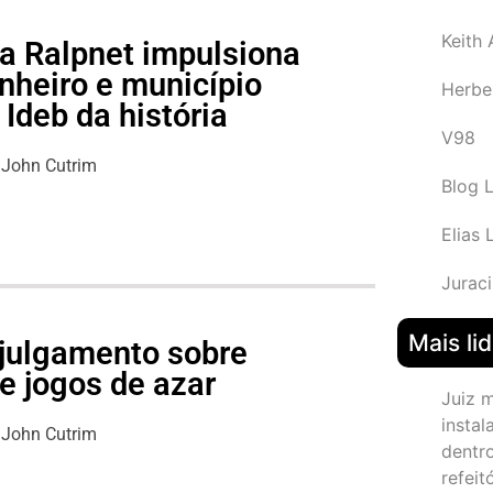
Keith
a Ralpnet impulsiona
nheiro e município
Herbe
Ideb da história
V98
John Cutrim
Blog 
Elias 
Juraci
Mais li
julgamento sobre
e jogos de azar
Juiz 
instal
John Cutrim
dentr
refeit