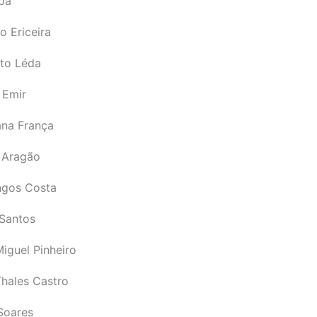
pá
o Ericeira
rto Léda
 Emir
ana França
 Aragão
gos Costa
Santos
iguel Pinheiro
Thales Castro
Soares