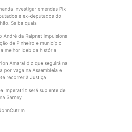
manda investigar emendas Pix
putados e ex-deputados do
hão. Saiba quais
o André da Ralpnet impulsiona
ção de Pinheiro e município
a melhor Ideb da história
rion Amaral diz que seguirá na
ta por vaga na Assembleia e
e recorrer à Justiça
e Imperatriz será suplente de
na Sarney
JohnCutrim