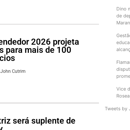
Dino 
de de
Maran
Gestã
endedor 2026 projeta
educa
s para mais de 100
alcanç
cios
Flama
dispu
John Cutrim
promet
Vice d
Rosea
Tweets by 
riz será suplente de
y