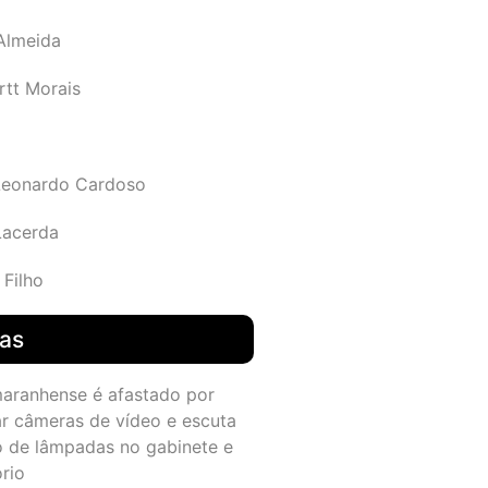
 Almeida
rtt Morais
Leonardo Cardoso
Lacerda
 Filho
das
maranhense é afastado por
ar câmeras de vídeo e escuta
o de lâmpadas no gabinete e
ório