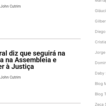
Marra
John Cutrim
Gláuci
Gilbe
Diego
Cristi
al diz que seguirá na
Jorge
ga na Assembleia e
Domin
r à Justiça
Daby 
John Cutrim
Blog M
Blog 
Zeca 