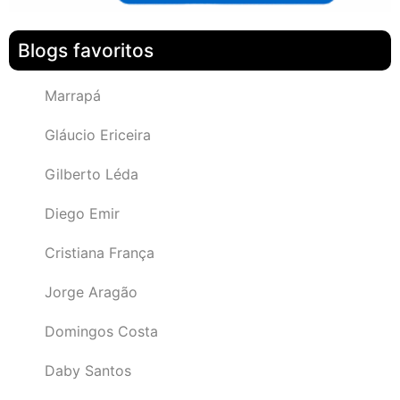
Blogs favoritos
Marrapá
Gláucio Ericeira
Gilberto Léda
Diego Emir
Cristiana França
Jorge Aragão
Domingos Costa
Daby Santos