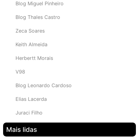
Blog Miguel Pinheiro
Blog Thales Castro
Zeca Soares
Keith Almeida
Herbertt Morais
V98
Blog Leonardo Cardoso
Elias Lacerda
Juraci Filho
Mais lidas