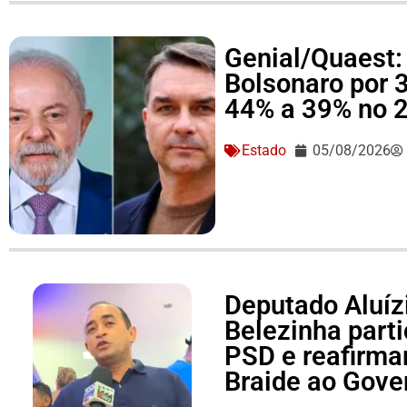
Genial/Quaest: 
Bolsonaro por 
44% a 39% no 2
Estado
05/08/2026
Deputado Aluízi
Belezinha part
PSD e reafirma
Braide ao Gove