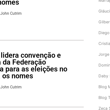
Marra
 nomes
Gláuci
John Cutrim
Gilbe
Diego
Cristi
 lidera convenção e
Jorge
pa da Federação
Domin
 para as eleições no
a os nomes
Daby 
Blog M
John Cutrim
Blog 
Zeca 