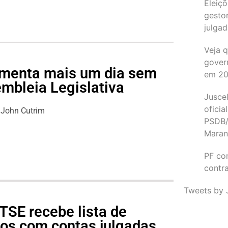
Eleiçõ
gesto
julgad
Veja 
gover
lamenta mais um dia sem
em 2
mbleia Legislativa
Juscel
oficia
John Cutrim
PSDB/
Maran
PF co
contr
Tweets by 
TSE recebe lista de
cos com contas julgadas