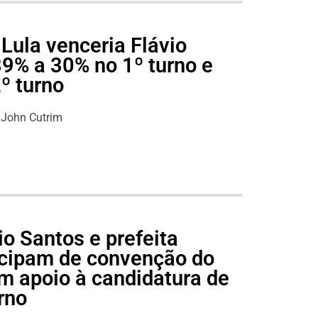
Lula venceria Flávio
39% a 30% no 1º turno e
º turno
John Cutrim
o Santos e prefeita
icipam de convenção do
m apoio à candidatura de
rno