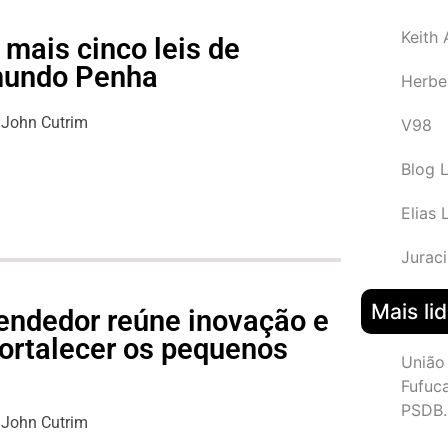
Keith
mais cinco leis de
imundo Penha
Herbe
John Cutrim
V98
Blog 
Elias 
Juraci
Mais li
endedor reúne inovação e
fortalecer os pequenos
União
s
Fufuc
PSDB.
John Cutrim