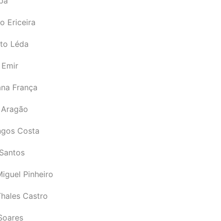
pá
o Ericeira
rto Léda
 Emir
ana França
 Aragão
gos Costa
Santos
iguel Pinheiro
Thales Castro
Soares