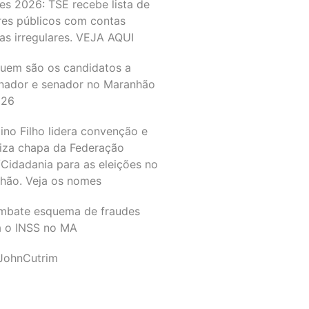
es 2026: TSE recebe lista de
res públicos com contas
as irregulares. VEJA AQUI
quem são os candidatos a
nador e senador no Maranhão
026
ino Filho lidera convenção e
liza chapa da Federação
Cidadania para as eleições no
hão. Veja os nomes
mbate esquema de fraudes
a o INSS no MA
JohnCutrim