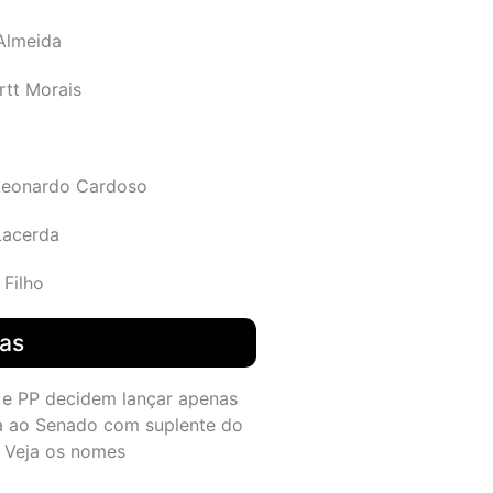
 Almeida
rtt Morais
Leonardo Cardoso
Lacerda
 Filho
das
 e PP decidem lançar apenas
a ao Senado com suplente do
 Veja os nomes