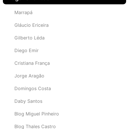
Marrapá
Gláucio Ericeira
Gilberto Léda
Diego Emir
Cristiana França
Jorge Aragão
Domingos Costa
Daby Santos
Blog Miguel Pinheiro
Blog Thales Castro