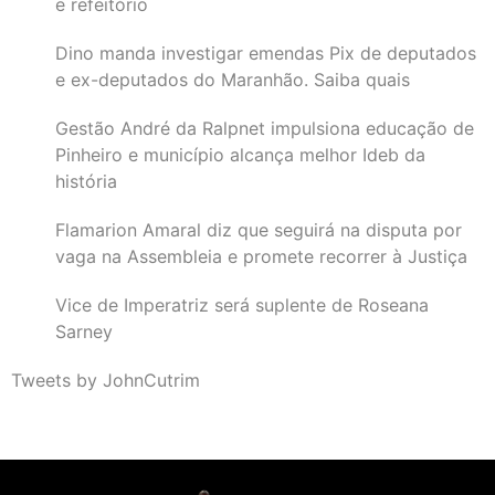
e refeitório
Dino manda investigar emendas Pix de deputados
e ex-deputados do Maranhão. Saiba quais
Gestão André da Ralpnet impulsiona educação de
Pinheiro e município alcança melhor Ideb da
história
Flamarion Amaral diz que seguirá na disputa por
vaga na Assembleia e promete recorrer à Justiça
Vice de Imperatriz será suplente de Roseana
Sarney
Tweets by JohnCutrim