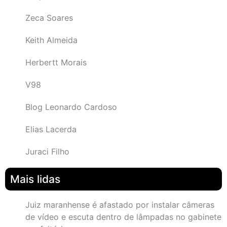
Zeca Soares
Keith Almeida
Herbertt Morais
V98
Blog Leonardo Cardoso
Elias Lacerda
Juraci Filho
Mais lidas
Juiz maranhense é afastado por instalar câmeras
de vídeo e escuta dentro de lâmpadas no gabinete