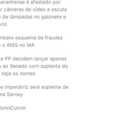
maranhense é afastado por
ar câmeras de vídeo e escuta
o de lâmpadas no gabinete e
ório
mbate esquema de fraudes
a o INSS no MA
 e PP decidem lançar apenas
a ao Senado com suplente do
 Veja os nomes
e Imperatriz será suplente de
na Sarney
JohnCutrim