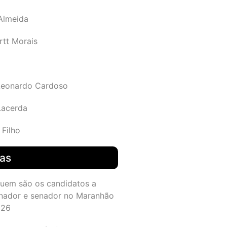
 Almeida
rtt Morais
Leonardo Cardoso
Lacerda
 Filho
das
quem são os candidatos a
nador e senador no Maranhão
026