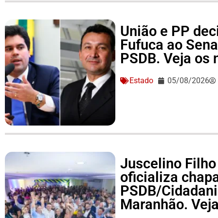
União e PP dec
Fufuca ao Sena
PSDB. Veja os
Estado
05/08/2026
Juscelino Filho
oficializa cha
PSDB/Cidadania
Maranhão. Vej