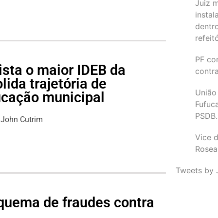
Juiz 
instal
dentr
refeit
PF co
ista o maior IDEB da
contr
lida trajetória de
União
ucação municipal
Fufuc
PSDB.
John Cutrim
Vice d
Rosea
Tweets by 
quema de fraudes contra