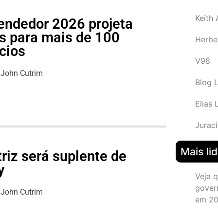
Keith
endedor 2026 projeta
s para mais de 100
Herbe
cios
V98
John Cutrim
Blog 
Elias 
Juraci
Mais li
riz será suplente de
y
Veja 
gover
John Cutrim
em 2