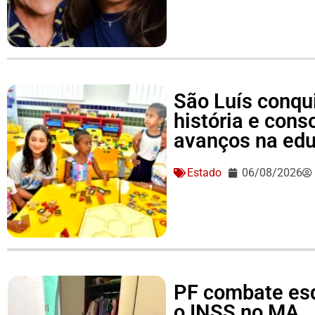
São Luís conqu
história e conso
avanços na ed
Estado
06/08/2026
PF combate es
o INSS no MA