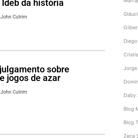
Marra
Ideb da história
Gláuci
John Cutrim
Gilbe
Diego
Cristi
julgamento sobre
Jorge
e jogos de azar
Domin
John Cutrim
Daby 
Blog M
Blog 
Zeca 