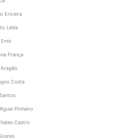
pá
o Ericeira
rto Léda
 Emir
ana França
 Aragão
gos Costa
Santos
iguel Pinheiro
Thales Castro
Soares