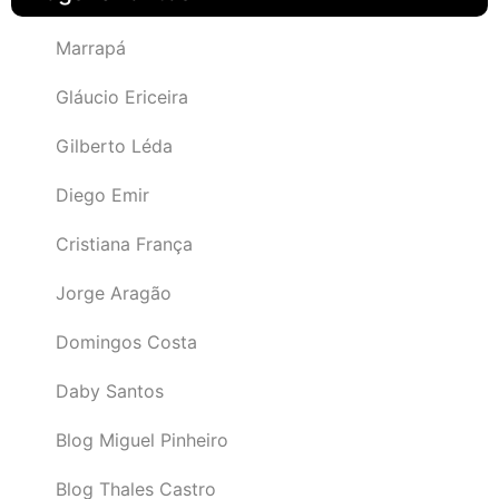
Marrapá
Gláucio Ericeira
Gilberto Léda
Diego Emir
Cristiana França
Jorge Aragão
Domingos Costa
Daby Santos
Blog Miguel Pinheiro
Blog Thales Castro