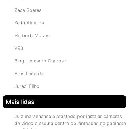
Zeca Soares
Keith Almeida
Herbertt Morais
V98
Blog Leonardo Cardoso
Elias Lacerda
Juraci Filho
Mais lidas
Juiz maranhense é afastado por instalar câmeras
de vídeo e escuta dentro de lâmpadas no gabinete