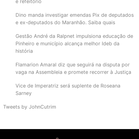
e refeitório
Dino manda investigar emendas Pix de deputados
e ex-deputados do Maranhão. Saiba quais
Gestão André da Ralpnet impulsiona educação de
Pinheiro e município alcança melhor Ideb da
história
Flamarion Amaral diz que seguirá na disputa por
vaga na Assembleia e promete recorrer à Justiça
Vice de Imperatriz será suplente de Roseana
Sarney
Tweets by JohnCutrim