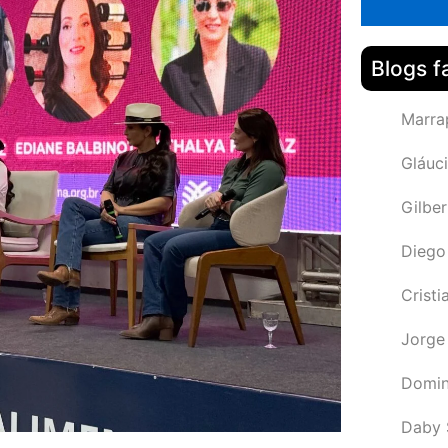
Blogs f
Marra
Gláuci
Gilbe
Diego
Cristi
Jorge
Domin
Daby 