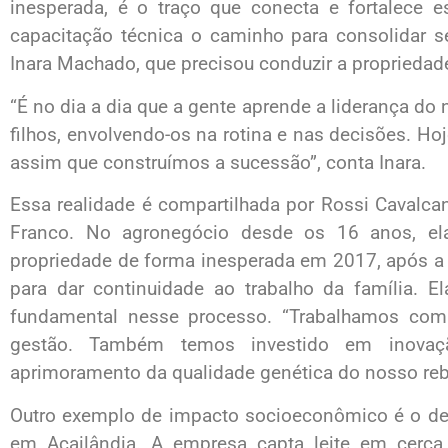
inesperada, é o traço que conecta e fortalece
capacitação técnica o caminho para consolidar 
Inara Machado, que precisou conduzir a propriedad
“É no dia a dia que a gente aprende a liderança d
filhos, envolvendo-os na rotina e nas decisões. Ho
assim que construímos a sucessão”, conta Inara.
Essa realidade é compartilhada por Rossi Cavalc
Franco. No agronegócio desde os 16 anos, el
propriedade de forma inesperada em 2017, após a mo
para dar continuidade ao trabalho da família. El
fundamental nesse processo. “Trabalhamos com
gestão. Também temos investido em inova
aprimoramento da qualidade genética do nosso reba
Outro exemplo de impacto socioeconômico é o de Cé
em Açailândia. A empresa capta leite em cerca