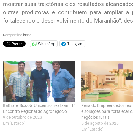
mostrar suas trajetórias e os resultados alcançado
outras produtoras e contribuem para ampliar a 
fortalecendo o desenvolvimento do Maranhão”, des
Compartilhe isso:
WhatsApp
Telegram
ItaBio e Sicoob Unicentro realizam 1º
Feira do Empreendedor reú
Encontro Regional do Agronegócio
e soluções para fortalecer 
9 de outubro de 2023
negócios rurais
Em "Estado"
5 de agosto de 2026
Em "Estado"