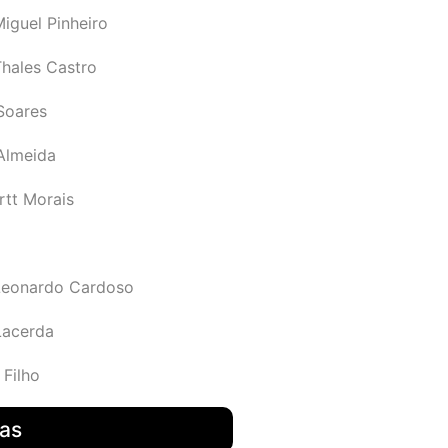
iguel Pinheiro
Thales Castro
Soares
 Almeida
rtt Morais
Leonardo Cardoso
Lacerda
 Filho
das