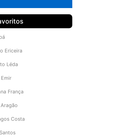
avoritos
pá
o Ericeira
rto Léda
 Emir
ana França
 Aragão
gos Costa
Santos