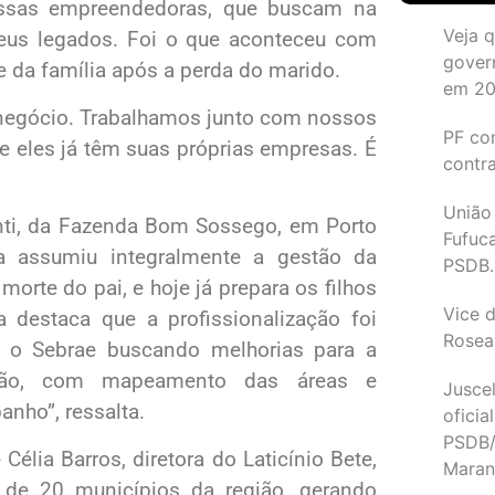
 essas empreendedoras, que buscam na
Veja 
seus legados. Foi o que aconteceu com
gover
e da família após a perda do marido.
em 2
o negócio. Trabalhamos junto com nossos
PF co
je eles já têm suas próprias empresas. É
contr
União
anti, da Fazenda Bom Sossego, em Porto
Fufuc
a assumiu integralmente a gestão da
PSDB.
rte do pai, e hoje já prepara os filhos
Vice d
a destaca que a profissionalização foi
Rosea
 o Sebrae buscando melhorias para a
ção, com mapeamento das áreas e
Juscel
nho”, ressalta.
oficia
PSDB/
lia Barros, diretora do Laticínio Bete,
Maran
 de 20 municípios da região, gerando