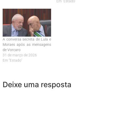
Em "Estado"
A conversa secreta de Lula e
Moraes após as mensagens
de Vorcaro
31 de março de 2026
Em "Estado"
Deixe uma resposta