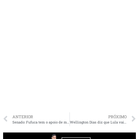
ANTERIOR
PRÓXIMO
Senado: Fufuca tem o apoio de mais de 100 prefeitos. “Uma caminhada nunca se faz sozinho”
Wellington Dias diz que Lula vai ter mais de um palanque em vários estados e cita o Maranhão