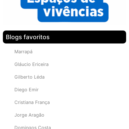
Blogs favoritos
Marrapá
Gláucio Ericeira
Gilberto Léda
Diego Emir
Cristiana França
Jorge Aragão
Domingos Costa