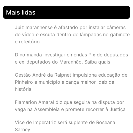
Mais lidas
Juiz maranhense é afastado por instalar câmeras
de vídeo e escuta dentro de lâmpadas no gabinete
e refeitório
Dino manda investigar emendas Pix de deputados
e ex-deputados do Maranhão. Saiba quais
Gestão André da Ralpnet impulsiona educação de
Pinheiro e município alcança melhor Ideb da
história
Flamarion Amaral diz que seguirá na disputa por
vaga na Assembleia e promete recorrer à Justiça
Vice de Imperatriz será suplente de Roseana
Sarney