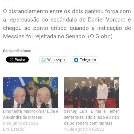
O distanciamento entre os dois ganhou força com
a repercussão do escândalo de Daniel Vorcaro e
chegou ao ponto crítico quando a indicação de
Messias foi rejeitada no Senado. (O Globo)
Compartilhe isso:
WhatsApp
Telegram
Dino tenta reaproximar Lula e
Sarney, Lula, Dilma e Temer
Alexandre de Moraes
sentam-se lado a lado e o riso
9 de junho de 2026
de Bolsonaro com Moraes
Em "Estado"
16 de agosto de 2022