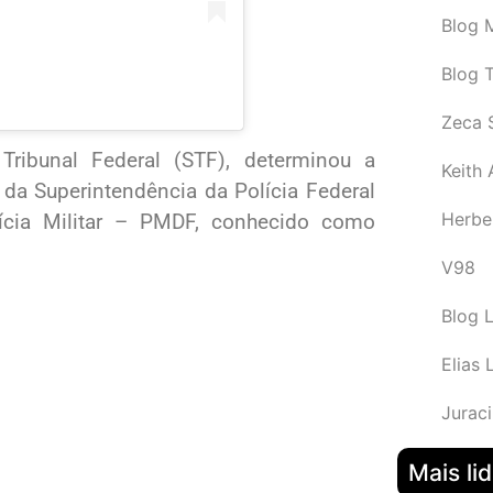
Blog M
Blog 
Zeca 
ribunal Federal (STF), determinou a
Keith
 da Superintendência da Polícia Federal
Herbe
lícia Militar – PMDF, conhecido como
V98
Blog 
Elias 
Juraci
Mais li