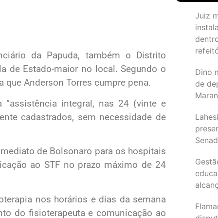
Juiz 
instal
dentr
refeit
nciário da Papuda, também o Distrito
la de Estado-maior no local. Segundo o
Dino 
l a que Anderson Torres cumpre pena.
de de
Maran
assistência integral, nas 24 (vinte e
rmente cadastrados, sem necessidade de
Lahesi
prese
Sena
mediato de Bolsonaro para os hospitais
Gestã
nicação ao STF no prazo máximo de 24
educa
alcanç
oterapia nos horários e dias da semana
Flama
to do fisioterapeuta e comunicação ao
dispu