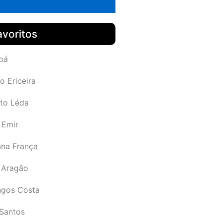
avoritos
pá
o Ericeira
rto Léda
 Emir
ana França
 Aragão
gos Costa
Santos