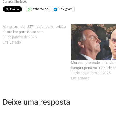
Compartilhe isso:
WhatsApp
Telegram
Ministros do STF defendem prisão
domiciliar para Bolsonaro
30 de janeiro de 2026
Em "Estado"
Moraes pretende mandar
cumprir pena na “Papudinh
11 de novembro de 2025
Em "Estado"
Deixe uma resposta