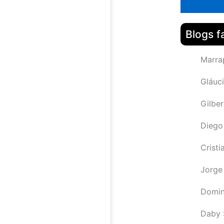
Blogs f
Marra
Gláuci
Gilbe
Diego
Cristi
Jorge
Domin
Daby 