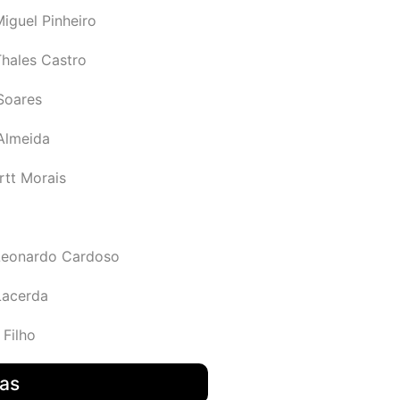
iguel Pinheiro
Thales Castro
Soares
 Almeida
rtt Morais
Leonardo Cardoso
Lacerda
 Filho
das