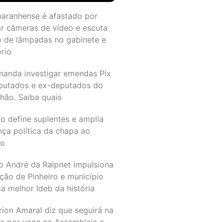
maranhense é afastado por
ar câmeras de vídeo e escuta
o de lâmpadas no gabinete e
ório
manda investigar emendas Pix
putados e ex-deputados do
hão. Saiba quais
o define suplentes e amplia
nça política da chapa ao
do
o André da Ralpnet impulsiona
ção de Pinheiro e município
a melhor Ideb da história
rion Amaral diz que seguirá na
ta por vaga na Assembleia e