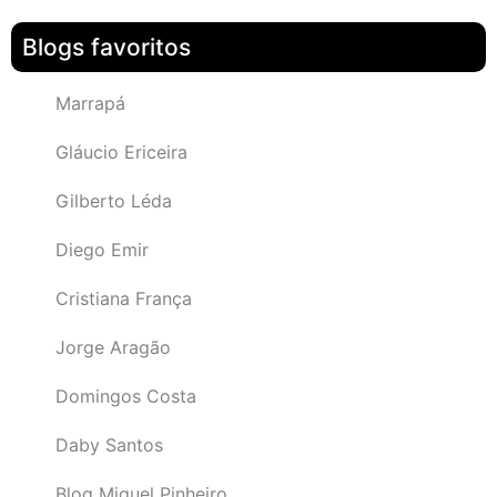
Blogs favoritos
Marrapá
Gláucio Ericeira
Gilberto Léda
Diego Emir
Cristiana França
Jorge Aragão
Domingos Costa
Daby Santos
Blog Miguel Pinheiro