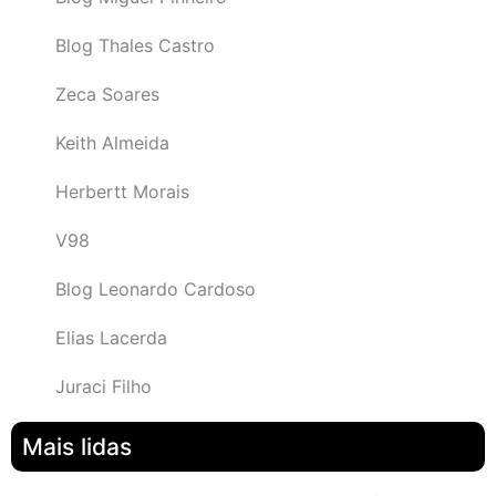
Blog Thales Castro
Zeca Soares
Keith Almeida
Herbertt Morais
V98
Blog Leonardo Cardoso
Elias Lacerda
Juraci Filho
Mais lidas