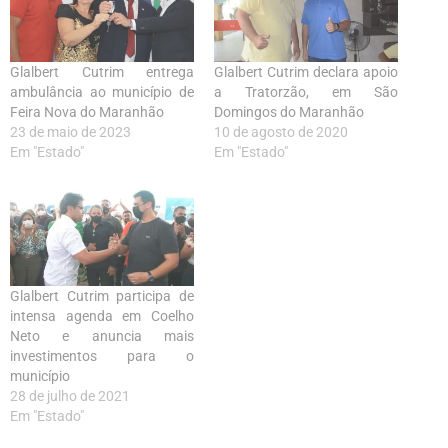
Glalbert Cutrim entrega
Glalbert Cutrim declara apoio
ambulância ao município de
a Tratorzão, em São
Feira Nova do Maranhão
Domingos do Maranhão
23 de maio de 2023
10 de agosto de 2020
Em "Estado"
Em "Estado"
Glalbert Cutrim participa de
intensa agenda em Coelho
Neto e anuncia mais
investimentos para o
município
28 de julho de 2021
Em "Estado"