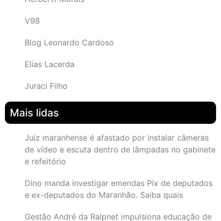
V98
Blog Leonardo Cardoso
Elias Lacerda
Juraci Filho
Mais lidas
Juiz maranhense é afastado por instalar câmeras
de vídeo e escuta dentro de lâmpadas no gabinete
e refeitório
Dino manda investigar emendas Pix de deputados
e ex-deputados do Maranhão. Saiba quais
Gestão André da Ralpnet impulsiona educação de