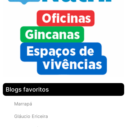
Blogs favoritos
Marrapá
Gláucio Ericeira