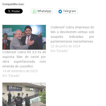
Compartilhe isso:
WhatsApp
Telegram
Codevasf cobra empresas do
MA a devolverem verbas sob
suspeita indicadas por
parlamentares maranhenses
22 de junho de 2024
Em "Estado"
Codevasf cobra R$ 3,3 mi de
suposta líder de cartel por
obra superfaturada com
emenda de Juscelino
14 de setembro de 2023
Em "Estado"