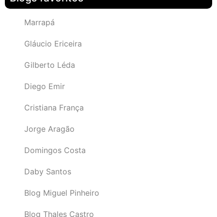
Marrapá
Gláucio Ericeira
Gilberto Léda
Diego Emir
Cristiana França
Jorge Aragão
Domingos Costa
Daby Santos
Blog Miguel Pinheiro
Blog Thales Castro