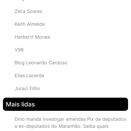
Zeca Soares
Keith Almeida
Herbertt Morais
V98
Blog Leonardo Cardoso
Elias Lacerda
Juraci Filho
Mais lidas
Dino manda investigar emendas Pix de deputados
e ex-deputados do Maranhão. Saiba quais