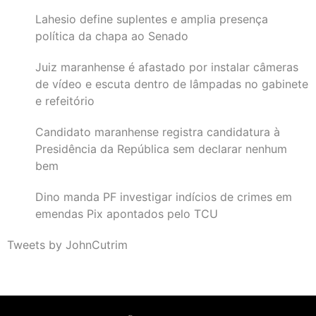
Lahesio define suplentes e amplia presença
política da chapa ao Senado
Juiz maranhense é afastado por instalar câmeras
de vídeo e escuta dentro de lâmpadas no gabinete
e refeitório
Candidato maranhense registra candidatura à
Presidência da República sem declarar nenhum
bem
Dino manda PF investigar indícios de crimes em
emendas Pix apontados pelo TCU
Tweets by JohnCutrim