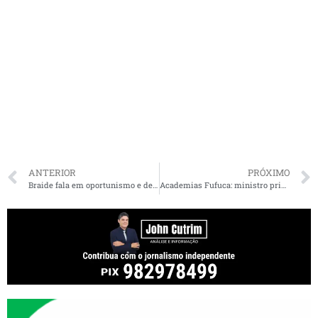
ANTERIOR
PRÓXIMO
Braide fala em oportunismo e deixa aviso a quem não cuida dos seus imóveis no Centro Histórico: “desapropriação”
Academias Fufuca: ministro prioriza aliado do PI com espaços para exercício e campos de futebol