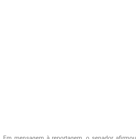
Em mensagem à reportagem, o senador afirmou