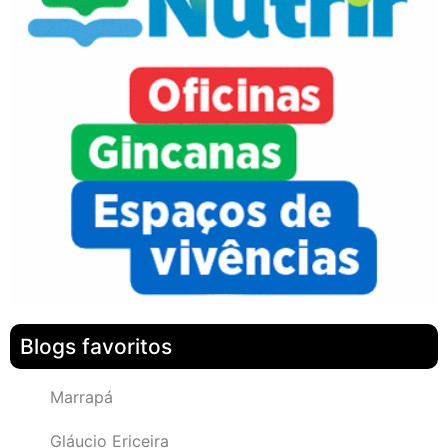
Blogs favoritos
Marrapá
Gláucio Ericeira