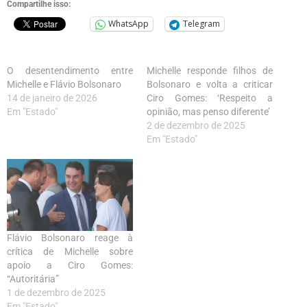
Compartilhe isso:
WhatsApp
Telegram
O desentendimento entre
Michelle responde filhos de
Michelle e Flávio Bolsonaro
Bolsonaro e volta a criticar
14 de janeiro de 2026
Ciro Gomes: ‘Respeito a
Em "Estado"
opinião, mas penso diferente’
2 de dezembro de 2025
Em "Estado"
Flávio Bolsonaro reage à
crítica de Michelle sobre
apoio a Ciro Gomes:
“Autoritária”
1 de dezembro de 2025
Em "Estado"