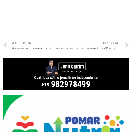
ANTERIOR
PRÓXIMO
Vorcaro usou conta do pai para ocultar R$ 2,2 bilhões das vítimas do Master, diz PF
Presidente nacional do PT adia pela terceira vez vinda ao Maranhão para ato de Camarão