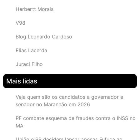
Herbertt Morais
V98
Blog Leonardo Cardoso
Elias Lacerda
Juraci Filho
Mais lidas
Veja quem são os candidatos a governador e
senador no Maranhão em 2026
PF combate esquema de fraudes contra o INSS no
MA
União e PP decidem lançar apenas Fufuca ao