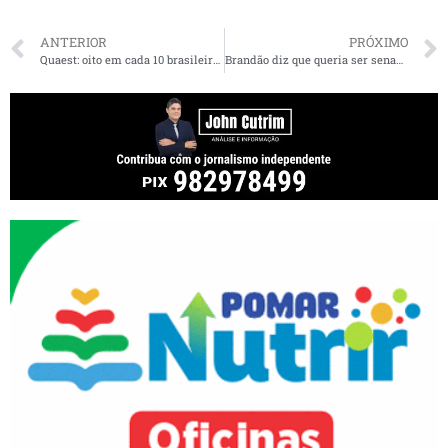
ANTERIOR
PRÓXIMO
Quaest: oito em cada 10 brasileiros acham que deputados e senadores só pensam em si
Brandão diz que queria ser senador, revela seu futuro político, fala sobre Lula e candidatura de Roseana, Fufuca e Pedro Lucas