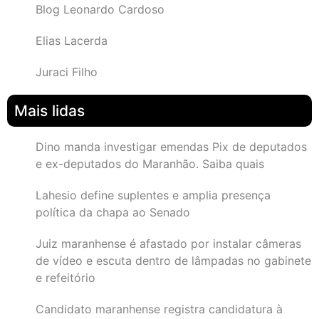
Blog Leonardo Cardoso
Elias Lacerda
Juraci Filho
Mais lidas
Dino manda investigar emendas Pix de deputados
e ex-deputados do Maranhão. Saiba quais
Lahesio define suplentes e amplia presença
política da chapa ao Senado
Juiz maranhense é afastado por instalar câmeras
de vídeo e escuta dentro de lâmpadas no gabinete
e refeitório
Candidato maranhense registra candidatura à