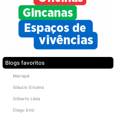
Blogs favoritos
Marrapá
Gláucio Ericeira
Gilberto Léda
Diego Emir