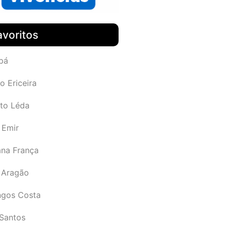
avoritos
pá
o Ericeira
rto Léda
 Emir
ana França
 Aragão
gos Costa
Santos