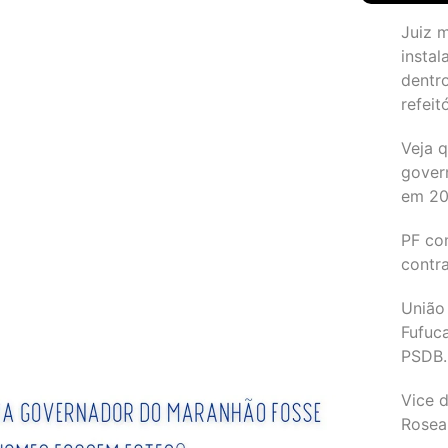
Juiz 
instal
dentr
refeit
Veja 
gover
em 2
PF co
contr
União
Fufuc
PSDB.
Vice d
Rosea