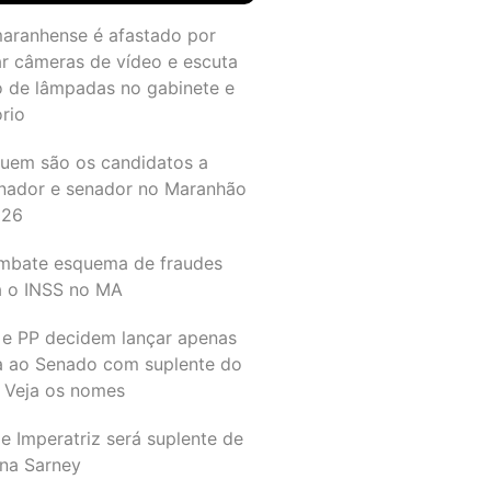
maranhense é afastado por
ar câmeras de vídeo e escuta
o de lâmpadas no gabinete e
ório
quem são os candidatos a
nador e senador no Maranhão
026
mbate esquema de fraudes
a o INSS no MA
 e PP decidem lançar apenas
a ao Senado com suplente do
 Veja os nomes
e Imperatriz será suplente de
na Sarney