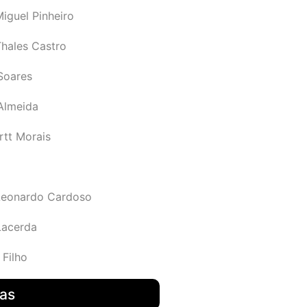
iguel Pinheiro
Thales Castro
Soares
 Almeida
rtt Morais
Leonardo Cardoso
Lacerda
 Filho
das