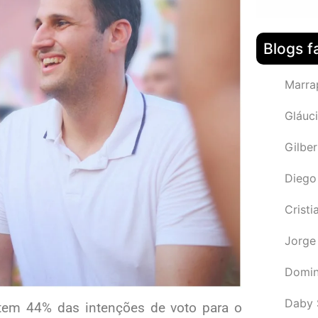
Blogs f
Marra
Gláuci
Gilbe
Diego
Cristi
Jorge
Domin
Daby 
, tem 44% das intenções de voto para o