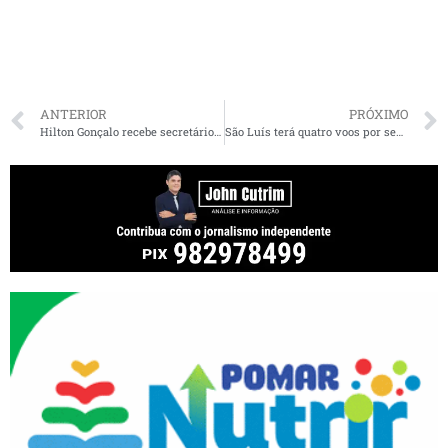
ANTERIOR
PRÓXIMO
Hilton Gonçalo recebe secretário José Reinaldo Tavares em Santa Rita
São Luís terá quatro voos por semana para Flórida(EUA) a partir de 16 de dezembro; capital também vai ganhar voo internacional para Portugal