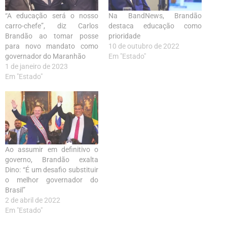
“A educação será o nosso
Na BandNews, Brandão
carro-chefe”, diz Carlos
destaca educação como
Brandão ao tomar posse
prioridade
para novo mandato como
10 de outubro de 2022
governador do Maranhão
Em "Estado"
1 de janeiro de 2023
Em "Estado"
Ao assumir em definitivo o
governo, Brandão exalta
Dino: “É um desafio substituir
o melhor governador do
Brasil”
2 de abril de 2022
Em "Estado"