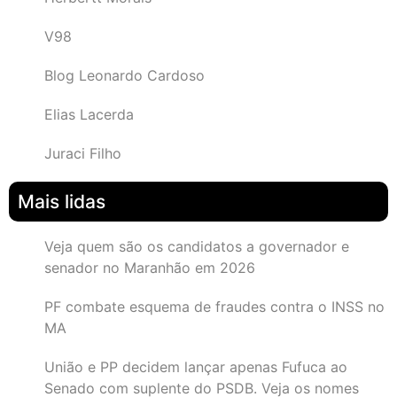
V98
Blog Leonardo Cardoso
Elias Lacerda
Juraci Filho
Mais lidas
Veja quem são os candidatos a governador e
senador no Maranhão em 2026
PF combate esquema de fraudes contra o INSS no
MA
União e PP decidem lançar apenas Fufuca ao
Senado com suplente do PSDB. Veja os nomes