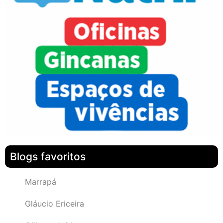
Blogs favoritos
Marrapá
Gláucio Ericeira