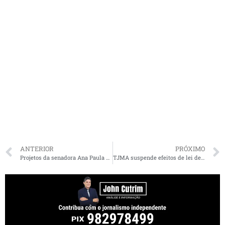
ANTERIOR
PRÓXIMO
Projetos da senadora Ana Paula Lobato reforçam atuação em defesa das mulheres
TJMA suspende efeitos de lei de salários de secretários de Presidente Dutra