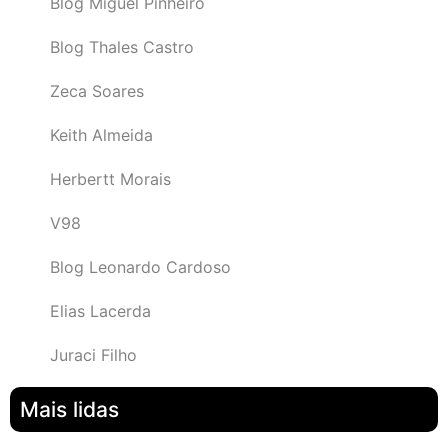
Blog Miguel Pinheiro
Blog Thales Castro
Zeca Soares
Keith Almeida
Herbertt Morais
V98
Blog Leonardo Cardoso
Elias Lacerda
Juraci Filho
Mais lidas