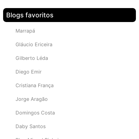
Blogs favoritos
Marrapá
Gláucio Ericeira
Gilberto Léda
Diego Emir
Cristiana França
Jorge Aragão
Domingos Costa
Daby Santos