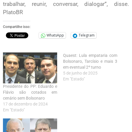
trabalhar, reunir, conversar, dialogar”, disse.
PlatoBR
Compartilhe isso:
WhatsApp
Telegram
Quaest: Lula empataria com
Bolsonaro, Tarcísio e mais 3
em eventual 2º turno
5 de junho de 2025
Em "Estado"
Presidente do PP: Eduardo e
Flávio são cotados em
cenário sem Bolsonaro
17 de dezembro de 2024
Em "Estado"